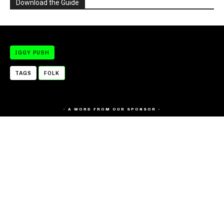
Download the Guide
IGGY PUSH
TAGS
FOLK
- A WORD FROM OUR SPONSOR -