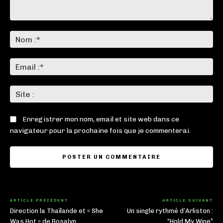
Commenter
:
No
:*
Ema
:*
Sit
:
Enregistrer mon nom, email et site web dans ce
navigateur pour la prochaine fois que je commenterai.
ARTICLE PRÉCÉDENT
ARTICLE SUIVANT
Direction la Thaïlande et « She
Un single rythmé d’Arliston :
Was Hot » de Rosalyn
“Hold My Wine”