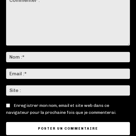
Commenter
:
No
:*
Ema
:*
Sit
:
Enregistrer mon nom, email et site web dans ce
navigateur pour la prochaine fois que je commenterai.