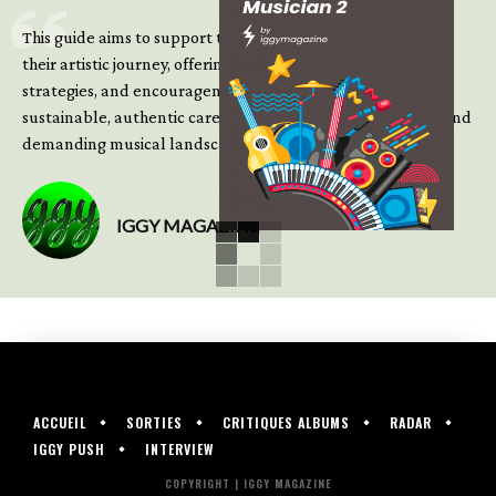
This guide aims to support those climbing the next steps of
their artistic journey, offering practical insight, updated
strategies, and encouragement to continue building
sustainable, authentic careers in an increasingly complex and
demanding musical landscape.
IGGY MAGAZINE
ACCUEIL
SORTIES
CRITIQUES ALBUMS
RADAR
IGGY PUSH
INTERVIEW
COPYRIGHT | IGGY MAGAZINE