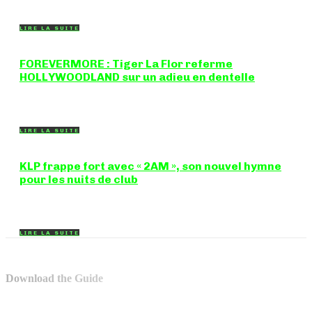
breakbeat et drum'n'bass, la productrice...
LIRE LA SUITE
FOREVERMORE : Tiger La Flor referme
HOLLYWOODLAND sur un adieu en dentelle
Certaines chansons ferment une porte en douceur, sans clameur
ni rancune. "FOREVERMORE", titre de...
LIRE LA SUITE
KLP frappe fort avec « 2AM », son nouvel hymne
pour les nuits de club
Certains morceaux n'ont pas besoin d'explication : dès les
premières mesures, on sait exactement...
LIRE LA SUITE
Download the Guide