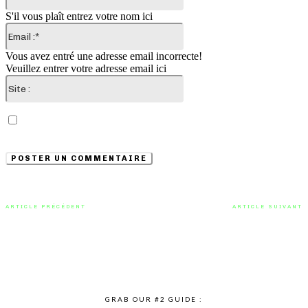
:*
S'il vous plaît entrez votre nom ici
Email
:*
Vous avez entré une adresse email incorrecte!
Veuillez entrer votre adresse email ici
Site
:
Enregistrer mon nom, email et site web dans ce
navigateur pour la prochaine fois que je commenterai.
ARTICLE PRÉCÉDENT
ARTICLE SUIVANT
On fond sur « Deuces » de
Ecoutez « Touch » la nouvelle
Son.person et Jack Trillmore
chanson de Golden Features
GRAB OUR #2 GUIDE :