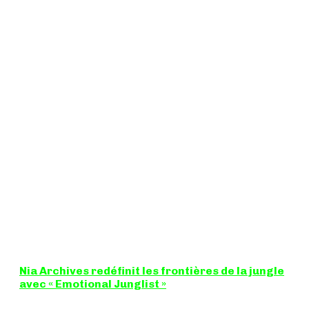
Nia Archives redéfinit les frontières de la jungle
avec « Emotional Junglist »
8,5 / 10 Figure incontournable du renouveau de la scène