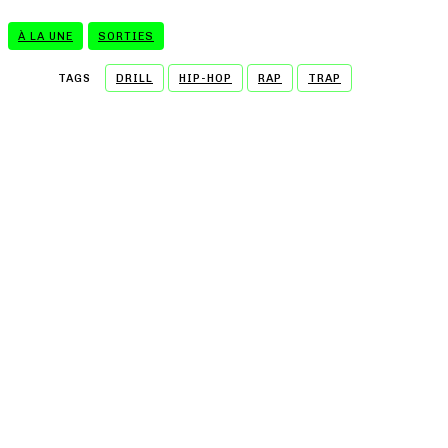
À LA UNE
SORTIES
TAGS
DRILL
HIP-HOP
RAP
TRAP
- A WORD FROM OUR SPONSOR -