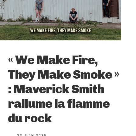
« We Make Fire,
They Make Smoke »
: Maverick Smith
rallume la flamme
du rock
22 JUIN 2025