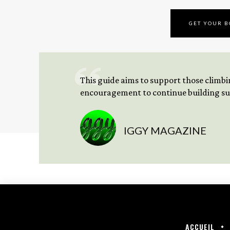
GET YOUR 
This guide aims to support those climbing
encouragement to continue building sus
IGGY MAGAZINE
ACCUEIL