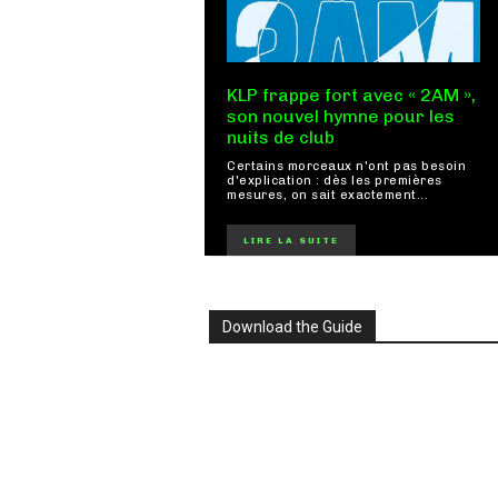
KLP frappe fort avec « 2AM »,
son nouvel hymne pour les
nuits de club
Certains morceaux n'ont pas besoin
d'explication : dès les premières
mesures, on sait exactement...
LIRE LA SUITE
Download the Guide