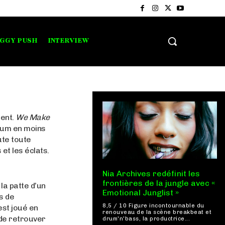
IGGY PUSH
INTERVIEW
rent.
We Make
lbum en moins
ute toute
et les éclats.
Nia Archives redéfinit les
frontières de la jungle avec «
la patte d’un
Emotional Junglist »
s de
8,5 / 10 Figure incontournable du
est joué en
renouveau de la scène breakbeat et
 de retrouver
drum'n'bass, la productrice...