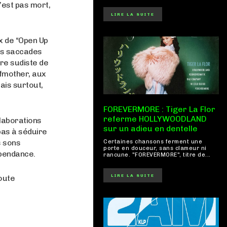
n’est pas mort,
LIRE LA SUITE
x de “Open Up
les saccades
ure sudiste de
fmother, aux
ais surtout,
FOREVERMORE : Tiger La Flor
referme HOLLYWOODLAND
llaborations
sur un adieu en dentelle
pas à séduire
s sons
Certaines chansons ferment une
porte en douceur, sans clameur ni
épendance.
rancune. "FOREVERMORE", titre de...
LIRE LA SUITE
doute