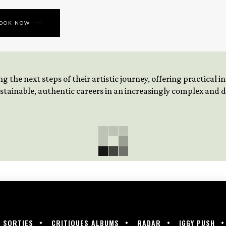
BOOK NOW
 the next steps of their artistic journey, offering practical 
tainable, authentic careers in an increasingly complex and
SORTIES
CRITIQUES ALBUMS
RADAR
IGGY PUSH