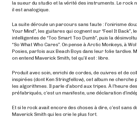
la sueur du studio et la vérité des instruments. Le rock 
il est analogique.
La suite déroule un parcours sans faute : l’onirisme dou
Your Mind”, les guitares qui cognent sur “Feel It Back”, 
intelligentes de “Too Smart Too Dumb”, puis la désinvolt
“So What Who Cares”. On pense à Arctic Monkeys, à Wol
Posies, parfois aux Beach Boys dans leur folie tardive. M
on entend Maverick Smith, tel qu’il est : libre.
Produit avec soin, enrichi de cordes, de cuivres et de co
inspirées (dont Ken Stringfellow), cet album ne cherche 
les algorithmes. Il parle d’abord aux tripes. À l’heure de
préfabriqués, c’est un manifeste, une déclaration d’ind
Et si le rock avait encore des choses à dire, c’est sans 
Maverick Smith qui les crie le plus fort.