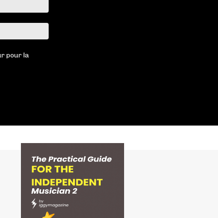
Email
:*
Site
:
r pour la