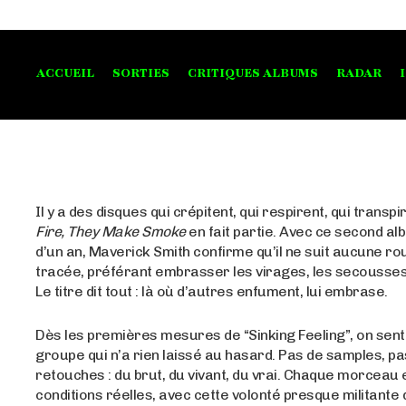
ACCUEIL
SORTIES
CRITIQUES ALBUMS
RADAR
Il y a des disques qui crépitent, qui respirent, qui transpi
Fire, They Make Smoke
en fait partie. Avec ce second a
d’un an, Maverick Smith confirme qu’il ne suit aucune ro
tracée, préférant embrasser les virages, les secousses 
Le titre dit tout : là où d’autres enfument, lui embrase.
Dès les premières mesures de “Sinking Feeling”, on sent 
groupe qui n’a rien laissé au hasard. Pas de samples, pa
retouches : du brut, du vivant, du vrai. Chaque morceau 
conditions réelles, avec cette volonté presque militante