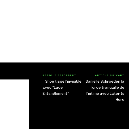
ARTICLE PRÉCÉDENT
ARTICLE SUIVANT
_Shoe tisse l’invisible
Danielle Schroeder, la
avec “Lace
force tranquille de
Entanglement”
l’intime avec Later Is
Here