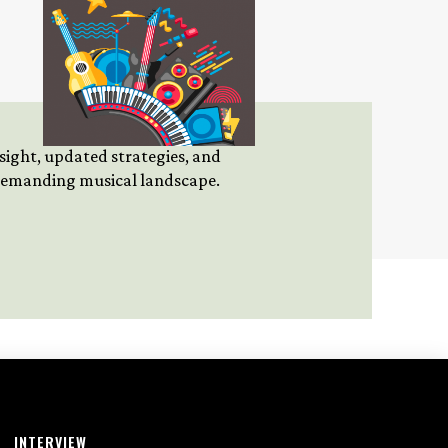
insight, updated strategies, and
 demanding musical landscape.
INTERVIEW