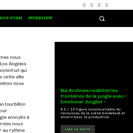
IGGY PUSH
INTERVIEW
James nous
 Los Angeles.
construit qui
 cette ville
endres nous
Nia Archives redéfinit les
frontières de la jungle avec «
Emotional Junglist »
n tourbillon
8,5 / 10 Figure incontournable du
mour
renouveau de la scène breakbeat et
gie envoyés à
drum'n'bass, la productrice...
paroles nous
er au rythme
LIRE LA SUITE