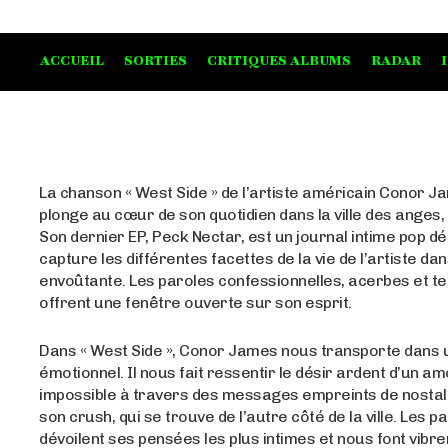
ACCUEIL
SORTIES
CRITIQUES ALBUMS
RADAR
La chanson « West Side » de l’artiste américain Conor 
plonge au cœur de son quotidien dans la ville des anges,
Son dernier EP, Peck Nectar, est un journal intime pop dé
capture les différentes facettes de la vie de l’artiste dans
envoûtante. Les paroles confessionnelles, acerbes et t
offrent une fenêtre ouverte sur son esprit.
Dans « West Side », Conor James nous transporte dans u
émotionnel. Il nous fait ressentir le désir ardent d’un a
impossible à travers des messages empreints de nostal
son crush, qui se trouve de l’autre côté de la ville. Les 
dévoilent ses pensées les plus intimes et nous font vibr