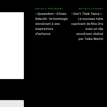
ARTICLE PRÉCÉDENT
ARTICLE SUIVANT
« Queendom » d’Iman
« Don’t Think Twice » :
Selachii : Un hommage
Le nouveau tube
envoûtant à ses
captivant de Rita Ora
inspirations
avec un clip
d’enfance
envoûtant réalisé
par Taika Waititi