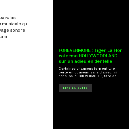
 paroles
n musicale qui
voyage sonore
 une
FOREVERMORE : Tiger La Flor
referme HOLLYWOODLAND
sur un adieu en dentelle
Certaines chansons ferment une
porte en douceur, sans clameur ni
rancune. "FOREVERMORE", titre de...
LIRE LA SUITE