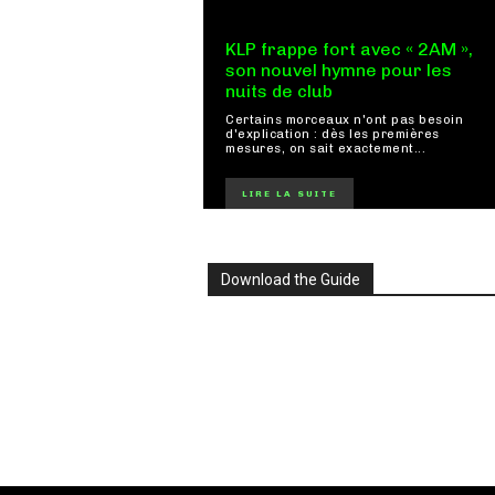
KLP frappe fort avec « 2AM »,
son nouvel hymne pour les
nuits de club
Certains morceaux n'ont pas besoin
d'explication : dès les premières
mesures, on sait exactement...
LIRE LA SUITE
Download the Guide