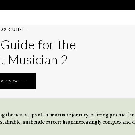
#2 GUIDE :
 Guide for the
t Musician 2
BOOK NOW
 the next steps of their artistic journey, offering practical 
tainable, authentic careers in an increasingly complex and