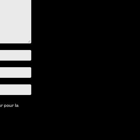
Nom
:*
Email
:*
Site
:
r pour la