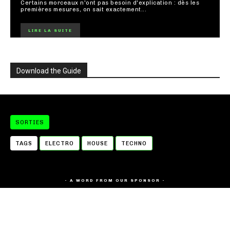
Certains morceaux n'ont pas besoin d'explication : dès les
premières mesures, on sait exactement...
LIRE LA SUITE
Download the Guide
SORTIES
TAGS
ELECTRO
HOUSE
TECHNO
- A WORD FROM OUR SPONSOR -