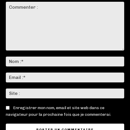
Commenter
:
No
:*
Ema
:*
Sit
:
Enregistrer mon nom, email et site web dans ce
navigateur pour la prochaine fois que je commenterai.