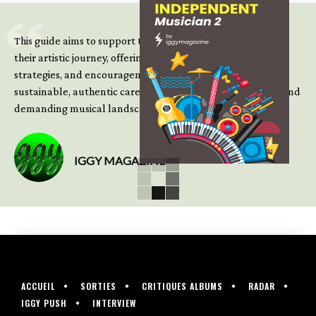
This guide aims to support those climbing the next steps of
their artistic journey, offering practical insight, updated
strategies, and encouragement to continue building
sustainable, authentic careers in an increasingly complex and
demanding musical landscape.
IGGY MAGAZINE
ACCUEIL
SORTIES
CRITIQUES ALBUMS
RADAR
IGGY PUSH
INTERVIEW