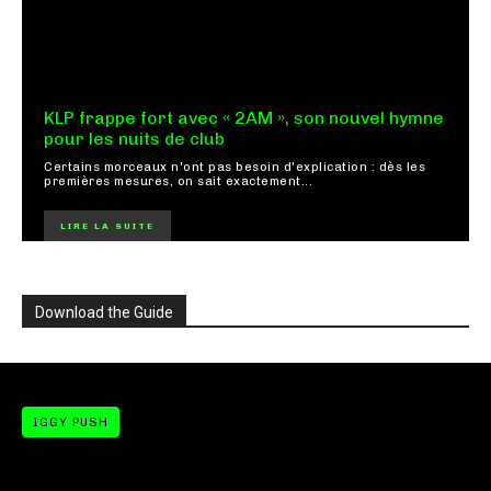
KLP frappe fort avec « 2AM », son nouvel hymne
pour les nuits de club
Certains morceaux n'ont pas besoin d'explication : dès les
premières mesures, on sait exactement...
LIRE LA SUITE
Download the Guide
IGGY PUSH