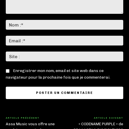
Commenter
:
No
:*
Ema
:*
Sit
:
Enregistrer mon nom, email et site web dans ce
navigateur pour la prochaine fois que je commenterai.
ARTICLE PRÉCÉDENT
ARTICLE SUIVANT
Assa Music vous offre une
« CODENAME PURPLE » de