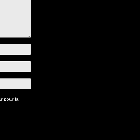
Nom
:*
Email
:*
Site
:
r pour la