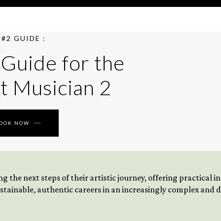
#2 GUIDE :
 Guide for the
t Musician 2
BOOK NOW
 the next steps of their artistic journey, offering practical 
tainable, authentic careers in an increasingly complex and