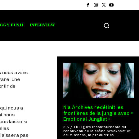
IGGY PUSH
INTERVIEW
es nous avons
rare. Une
ortir de
Nia Archives redéfinit les
 qui nous a
frontières de la jungle avec «
nt nous
Emotional Junglist »
ous laissera
8,5 / 10 Figure incontournable du
elles
renouveau de la scène breakbeat et
 laissera pas
drum'n'bass, la productrice...