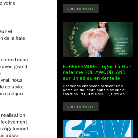
e votre
LIRE LA SUITE
eur et
 de la baie
’entend dans
é avec grand
FOREVERMORE : Tiger La Flor
referme HOLLYWOODLAND
e
sur un adieu en dentelle
 vrai, nous
e ce style,
Certaines chansons ferment une
porte en douceur, sans clameur ni
ns quelque
rancune. "FOREVERMORE", titre de...
LIRE LA SUITE
 réalisation
effectivement
ons également
rus aussi