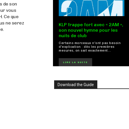
ts de son
our vous
H. Ce que
us ne serez
KLP frappe fort avec « 2AM »,
e.
son nouvel hymne pour les
nuits de club
Certains morceaux n'ont pas besoin
d'explication : dès les premières
mesures, on sait exactement...
LIRE LA SUITE
Download the Guide