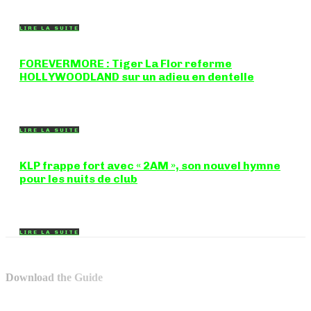
breakbeat et drum'n'bass, la productrice...
LIRE LA SUITE
FOREVERMORE : Tiger La Flor referme
HOLLYWOODLAND sur un adieu en dentelle
Certaines chansons ferment une porte en douceur, sans clameur
ni rancune. "FOREVERMORE", titre de...
LIRE LA SUITE
KLP frappe fort avec « 2AM », son nouvel hymne
pour les nuits de club
Certains morceaux n'ont pas besoin d'explication : dès les
premières mesures, on sait exactement...
LIRE LA SUITE
Download the Guide