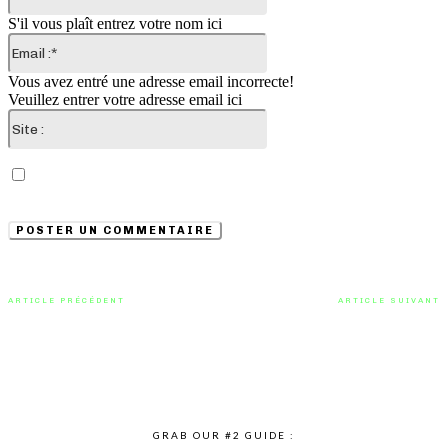
:*
S'il vous plaît entrez votre nom ici
Email
:*
Vous avez entré une adresse email incorrecte!
Veuillez entrer votre adresse email ici
Site
:
Enregistrer mon nom, email et site web dans ce
navigateur pour la prochaine fois que je commenterai.
ARTICLE PRÉCÉDENT
ARTICLE SUIVANT
Rétro Soul Disco Funk avec Le
Dreampop Rap avec l’EP d’Alien
Fleur et le titre Candy
Dami nommé Xavier’s Vision
GRAB OUR #2 GUIDE :