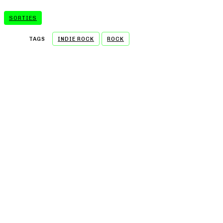
SORTIES
TAGS
INDIE ROCK
ROCK
- A WORD FROM OUR SPONSOR -