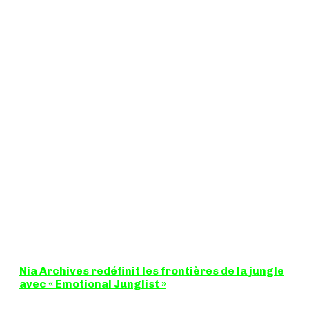
Nia Archives redéfinit les frontières de la jungle
avec « Emotional Junglist »
8,5 / 10 Figure incontournable du renouveau de la scène