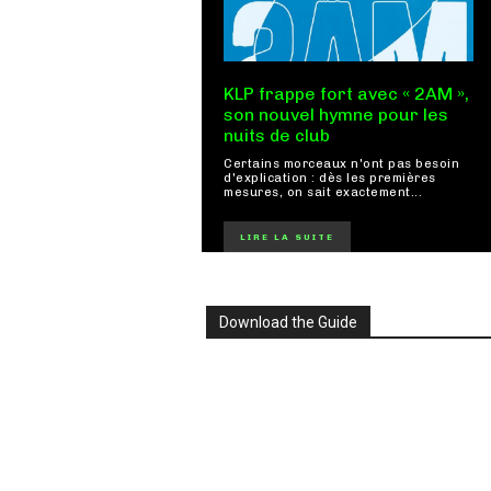
KLP frappe fort avec « 2AM »,
son nouvel hymne pour les
nuits de club
Certains morceaux n'ont pas besoin
d'explication : dès les premières
mesures, on sait exactement...
LIRE LA SUITE
Download the Guide