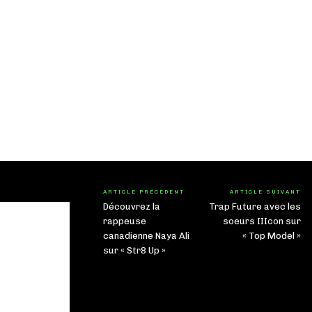
ARTICLE PRÉCÉDENT
ARTICLE SUIVANT
Découvrez la
Trap Future avec les
rappeuse
soeurs IIIcon sur
canadienne Naya Ali
« Top Model »
sur « Str8 Up »