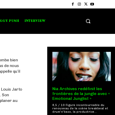
IGGY PUSH
INTERVIEW
tombe bien
us de nous
pelle qu’il
Nia Archives redéfinit les
 Louis Jarto
frontières de la jungle avec «
. Son
Emotional Junglist »
 planer au
8,5 / 10 Figure incontournable du
renouveau de la scène breakbeat et
drum'n'bass, la productrice...