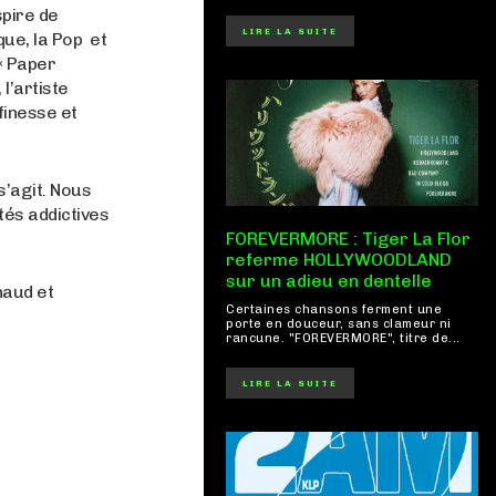
spire de
LIRE LA SUITE
que, la Pop et
« Paper
l’artiste
finesse et
 s’agit. Nous
és addictives
FOREVERMORE : Tiger La Flor
referme HOLLYWOODLAND
sur un adieu en dentelle
haud et
Certaines chansons ferment une
porte en douceur, sans clameur ni
rancune. "FOREVERMORE", titre de...
LIRE LA SUITE