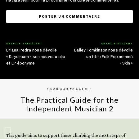
navigateur pour la prochaine fois que je commenterai.
ARTICLE PRÉCÉDENT
ARTICLE SUIVANT
Briana Pedra nous dévoile
Bailey Tomkinson nous dévoile
« Daydream » son nouveau clip
un titre Folk Pop nommé
et EP éponyme
« Skin »
GRAB OUR #2 GUIDE :
The Practical Guide for the
Independent Musician 2
GET YOUR BOOK NOW
This guide aims to support those climbing the next steps of