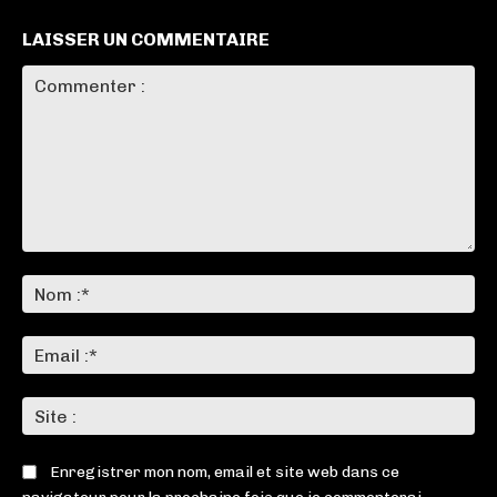
LAISSER UN COMMENTAIRE
Commenter
:
No
:*
Ema
:*
Sit
:
Enregistrer mon nom, email et site web dans ce