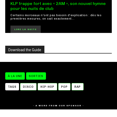
KLP frappe fort avec « 2AM », son nouvel hymne
pour les nuits de club
Certains morceaux n'ont pas besoin d'explication : dès les
premières mesures, on sait exactement...
LIRE LA SUITE
Download the Guide
À LA UNE
SORTIES
TAGS
DISCO
HIP-HOP
POP
RAP
- A WORD FROM OUR SPONSOR -