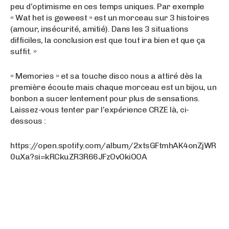
peu d’optimisme en ces temps uniques. Par exemple
« Wat het is geweest » est un morceau sur 3 histoires
(amour, insécurité, amitié). Dans les 3 situations
difficiles, la conclusion est que tout ira bien et que ça
suffit. »
« Memories » et sa touche disco nous a attiré dès la
première écoute mais chaque morceau est un bijou, un
bonbon a sucer lentement pour plus de sensations.
Laissez-vous tenter par l’expérience CRZE là, ci-
dessous :
https://open.spotify.com/album/2xtsGFtmhAK4onZjWR
0uXa?si=kRCkuZR3R66JFzOvOkiOOA