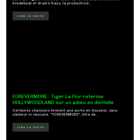
breakbeat et drum'n'bass, la productrice...
LIRE LA SUITE
FOREVERMORE : Tiger La Flor referme
HOLLYWOODLAND sur un adieu en dentelle
Certaines chansons ferment une porte en douceur, sans
clameur ni rancune. "FOREVERMORE", titre de...
LIRE LA SUITE