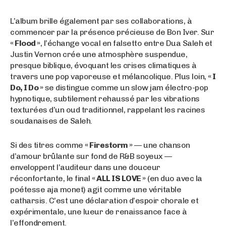
L’album brille également par ses collaborations, à
commencer par la présence précieuse de Bon Iver. Sur
« Flood »
, l’échange vocal en falsetto entre Dua Saleh et
Justin Vernon crée une atmosphère suspendue,
presque biblique, évoquant les crises climatiques à
travers une pop vaporeuse et mélancolique. Plus loin,
« I
Do, I Do »
se distingue comme un slow jam électro-pop
hypnotique, subtilement rehaussé par les vibrations
texturées d’un oud traditionnel, rappelant les racines
soudanaises de Saleh.
Si des titres comme
« Firestorm »
— une chanson
d’amour brûlante sur fond de R&B soyeux —
enveloppent l’auditeur dans une douceur
réconfortante, le final
« ALL IS LOVE »
(en duo avec la
poétesse aja monet) agit comme une véritable
catharsis. C’est une déclaration d’espoir chorale et
expérimentale, une lueur de renaissance face à
l’effondrement.