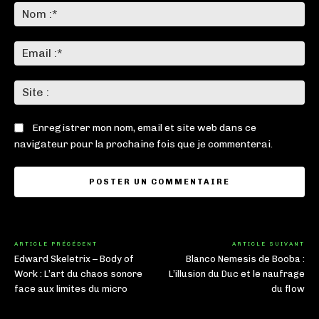
:
No
:*
Ema
:*
Sit
:
Enregistrer mon nom, email et site web dans ce
navigateur pour la prochaine fois que je commenterai.
ARTICLE PRÉCÉDENT
ARTICLE SUIVANT
Edward Skeletrix – Body of
Blanco Nemesis de Booba :
Work : L’art du chaos sonore
L’illusion du Duc et le naufrage
face aux limites du micro
du flow