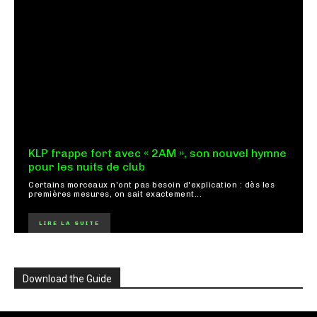
KLP frappe fort avec « 2AM », son nouvel hymne
pour les nuits de club
Certains morceaux n'ont pas besoin d'explication : dès les
premières mesures, on sait exactement...
LIRE LA SUITE
Download the Guide