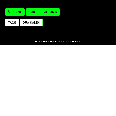
À LA UNE
SORTIES ALBUMS
TAGS
DUA SALEH
- A WORD FROM OUR SPONSOR -