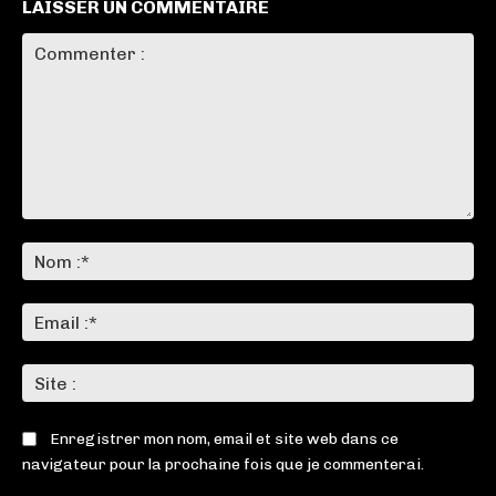
LAISSER UN COMMENTAIRE
Commenter
:
No
:*
Ema
:*
Sit
:
Enregistrer mon nom, email et site web dans ce
navigateur pour la prochaine fois que je commenterai.