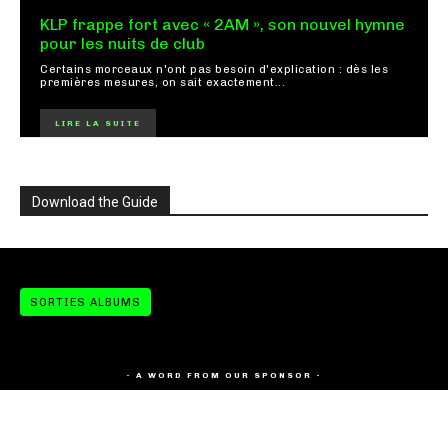
KLP frappe fort avec « 2AM », son nouvel hymne
pour les nuits de club
Certains morceaux n'ont pas besoin d'explication : dès les
premières mesures, on sait exactement...
LIRE LA SUITE
Download the Guide
SORTIES ALBUMS
- A WORD FROM OUR SPONSOR -