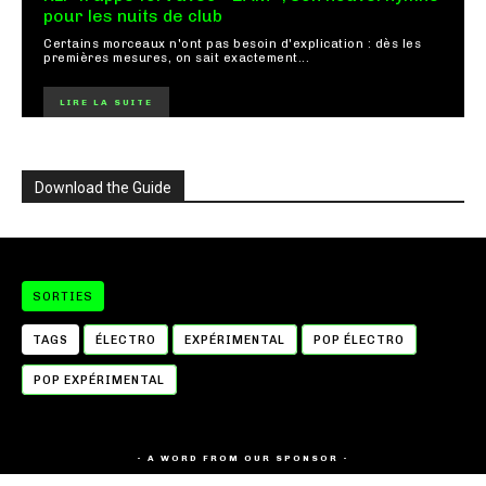
pour les nuits de club
Certains morceaux n'ont pas besoin d'explication : dès les
premières mesures, on sait exactement...
LIRE LA SUITE
Download the Guide
SORTIES
TAGS
ÉLECTRO
EXPÉRIMENTAL
POP ÉLECTRO
POP EXPÉRIMENTAL
- A WORD FROM OUR SPONSOR -