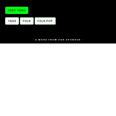
IGGY PUSH
TAGS
FOLK
FOLK POP
- A WORD FROM OUR SPONSOR -