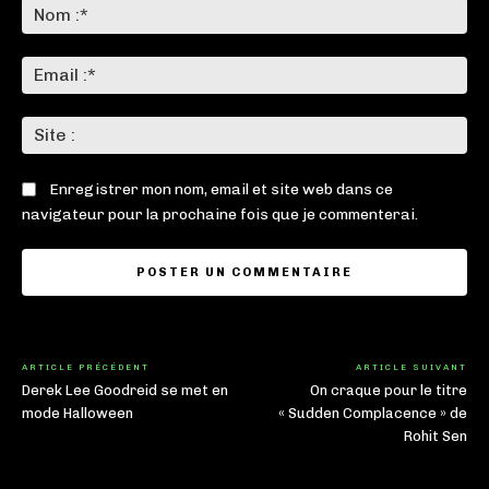
:
No
:*
Ema
:*
Sit
:
Enregistrer mon nom, email et site web dans ce
navigateur pour la prochaine fois que je commenterai.
ARTICLE PRÉCÉDENT
ARTICLE SUIVANT
Derek Lee Goodreid se met en
On craque pour le titre
mode Halloween
« Sudden Complacence » de
Rohit Sen