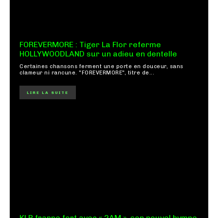
FOREVERMORE : Tiger La Flor referme
HOLLYWOODLAND sur un adieu en dentelle
Certaines chansons ferment une porte en douceur, sans
clameur ni rancune. "FOREVERMORE", titre de...
LIRE LA SUITE
KLP frappe fort avec « 2AM », son nouvel hymne