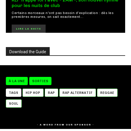
pour les nuits de club
Certains morceaux n'ont pas besoin d'explication : dès les
premières mesures, on sait exactement...
LIRE LA SUITE
Download the Guide
À LA UNE
SORTIES
TAGS
HIP HOP
RAP
RAP ALTERNATIF
REGGAE
SOUL
- A WORD FROM OUR SPONSOR -