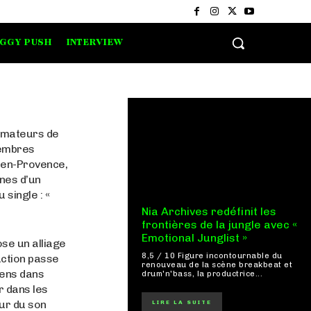
IGGY PUSH
INTERVIEW
amateurs de
membres
x-en-Provence,
ines d’un
single : «
Nia Archives redéfinit les
frontières de la jungle avec «
Emotional Junglist »
se un alliage
8,5 / 10 Figure incontournable du
uction passe
renouveau de la scène breakbeat et
iens dans
drum'n'bass, la productrice...
r dans les
eur du son
LIRE LA SUITE