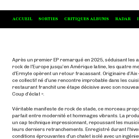
ACCUEIL
SORTIES
CRITIQUES ALBUMS
RADAR
Après un premier EP remarqué en 2025, séduisant les 
rock de l’Europe jusqu’en Amérique latine, les quatre 
d’Ermyte opèrent un retour fracassant. Originaire d’Ai
ce collectif né d’une rencontre improbable dans les cuis
restaurant franchit une étape décisive avec son nouveau 
Coup d’éclat ».
Véritable manifeste de rock de stade, ce morceau propo
parfait entre modernité et hommages vibrants. La prod
un cap technique impressionnant, repoussant les music
leurs derniers retranchements. Enregistré durant l’hive
conditions éprouvantes d’un chalet isolé avec un ingéni