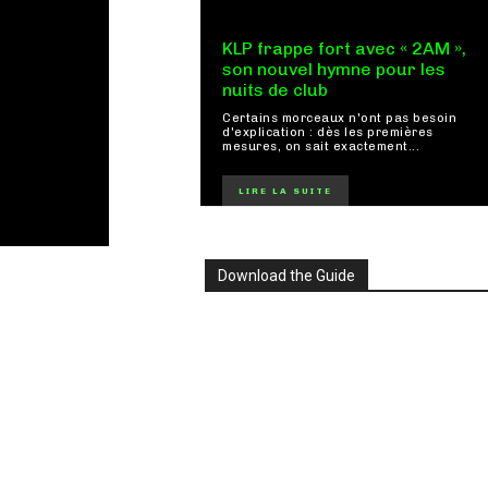
KLP frappe fort avec « 2AM »,
son nouvel hymne pour les
nuits de club
Certains morceaux n'ont pas besoin
d'explication : dès les premières
mesures, on sait exactement...
LIRE LA SUITE
Download the Guide