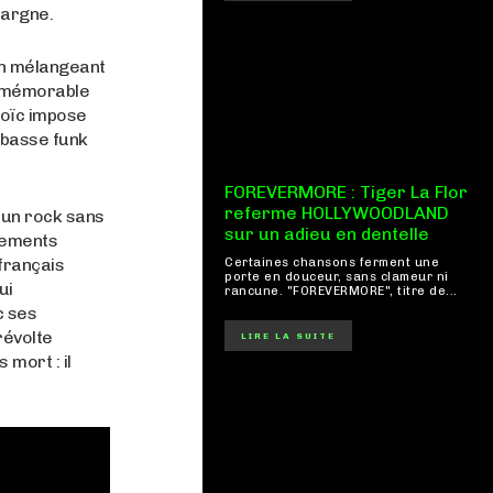
 hargne.
 en mélangeant
e mémorable
 Loïc impose
a basse funk
FOREVERMORE : Tiger La Flor
referme HOLLYWOODLAND
 un rock sans
sur un adieu en dentelle
gements
français
Certaines chansons ferment une
porte en douceur, sans clameur ni
ui
rancune. "FOREVERMORE", titre de...
c ses
évolte
LIRE LA SUITE
 mort : il