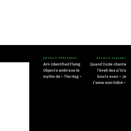
ARTICLE PRÉCÉDENT
ARTICLE SUIVANT
Arn-Identified Flying
Quand Cicile chante
Objects embrase le
l’éveil des p’tits
mythe de « The Hag »
bouts avec « Je
t’aime mon bébé «