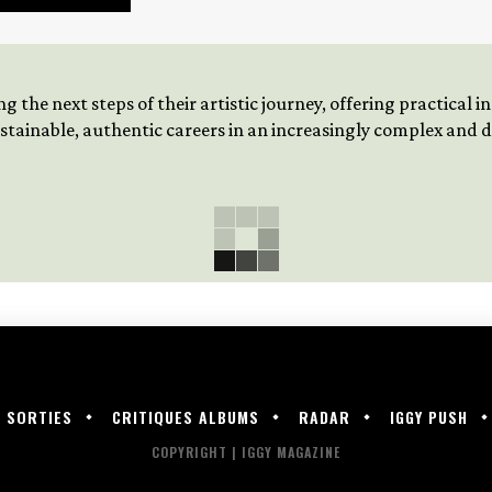
 the next steps of their artistic journey, offering practical 
tainable, authentic careers in an increasingly complex and
SORTIES
CRITIQUES ALBUMS
RADAR
IGGY PUSH
COPYRIGHT | IGGY MAGAZINE