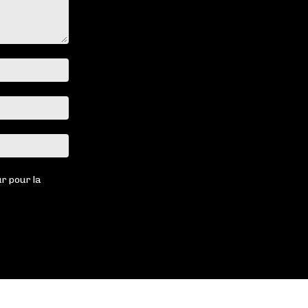
Nom
:*
Email
:*
Site
:
r pour la