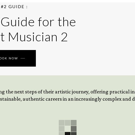
#2 GUIDE :
 Guide for the
t Musician 2
BOOK NOW
 the next steps of their artistic journey, offering practical 
tainable, authentic careers in an increasingly complex and