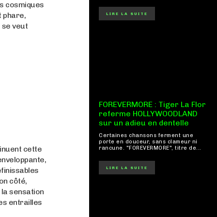
es cosmiques
t phare,
LIRE LA SUITE
 se veut
FOREVERMORE : Tiger La Flor
referme HOLLYWOODLAND
sur un adieu en dentelle
Certaines chansons ferment une
porte en douceur, sans clameur ni
tinuent cette
rancune. "FOREVERMORE", titre de...
 enveloppante,
LIRE LA SUITE
éfinissables
son côté,
la sensation
s entrailles