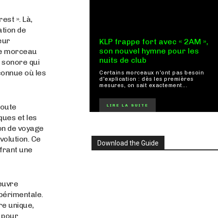
est ». Là,
ation de
eur
KLP frappe fort avec « 2AM »,
son nouvel hymne pour les
Ce morceau
nuits de club
é sonore qui
connue où les
Certains morceaux n'ont pas besoin
d'explication : dès les premières
mesures, on sait exactement...
toute
LIRE LA SUITE
ques et les
on de voyage
volution. Ce
Download the Guide
ffrant une
œuvre
périmentale.
re unique,
n pour