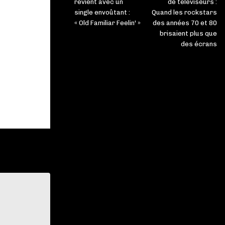
revient avec un
de téléviseurs :
single envoûtant :
Quand les rockstars
« Old Familiar Feelin' »
des années 70 et 80
brisaient plus que
des écrans