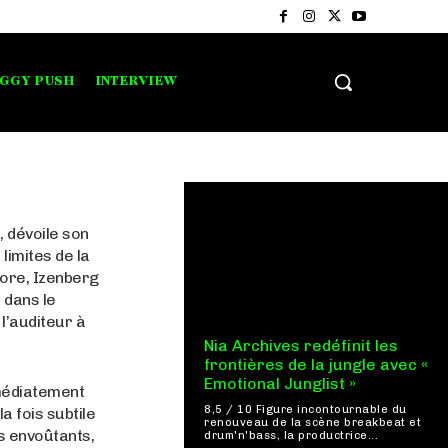
IGGY PUSH
INTERVIEW
 dévoile son
 limites de la
nore, Izenberg
 dans le
 l’auditeur à
Nia Archives redéfinit les
frontières de la jungle avec «
Emotional Junglist »
mmédiatement
8,5 / 10 Figure incontournable du
a fois subtile
renouveau de la scène breakbeat et
s envoûtants,
drum'n'bass, la productrice...