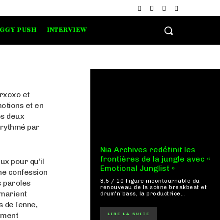
IGGY PUSH
INTERVIEW
arxoxo et
otions et en
es deux
, rythmé par
Nia Archives redéfinit les
frontières de la jungle avec «
ux pour qu’il
Emotional Junglist »
une confession
8,5 / 10 Figure incontournable du
s paroles
renouveau de la scène breakbeat et
 marient
drum'n'bass, la productrice...
 de Ienne,
lement
LIRE LA SUITE