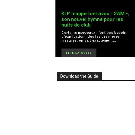
KLP frappe fort avec « 2AM »,
son nouvel hymne pour les
nuits de club
Certains morceaux n'ont pas besoin
d'explication : dès les premières
mesures, on sait exactement...
LIRE LA SUITE
Download the Guide