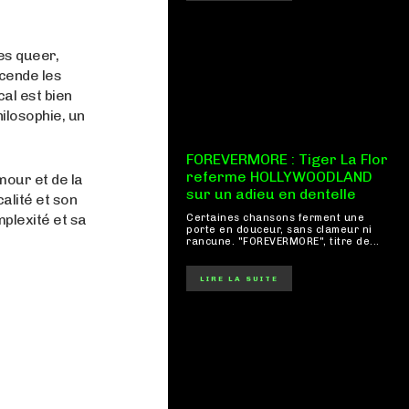
es queer,
scende les
al est bien
hilosophie, un
FOREVERMORE : Tiger La Flor
referme HOLLYWOODLAND
mour et de la
sur un adieu en dentelle
alité et son
plexité et sa
Certaines chansons ferment une
porte en douceur, sans clameur ni
rancune. "FOREVERMORE", titre de...
LIRE LA SUITE