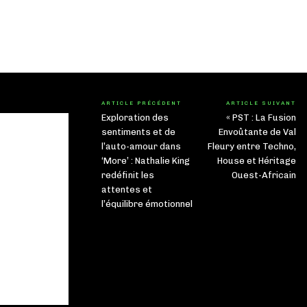
ARTICLE PRÉCÉDENT
ARTICLE SUIVANT
Exploration des
« PST : La Fusion
sentiments et de
Envoûtante de Val
l’auto-amour dans
Fleury entre Techno,
‘More’ : Nathalie King
House et Héritage
redéfinit les
Ouest-Africain
attentes et
l’équilibre émotionnel