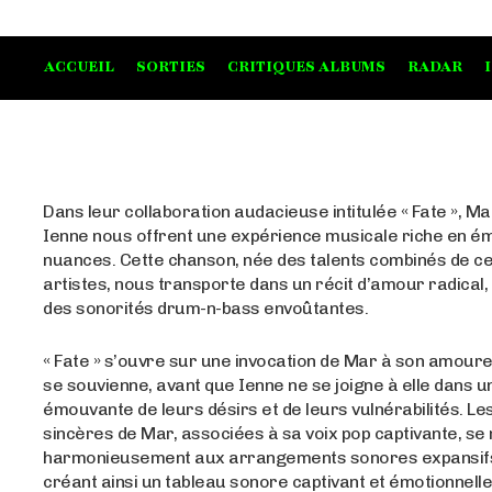
ACCUEIL
SORTIES
CRITIQUES ALBUMS
RADAR
Dans leur collaboration audacieuse intitulée « Fate », M
Ienne nous offrent une expérience musicale riche en ém
nuances. Cette chanson, née des talents combinés de c
artistes, nous transporte dans un récit d’amour radical
des sonorités drum-n-bass envoûtantes.
« Fate » s’ouvre sur une invocation de Mar à son amoure
se souvienne, avant que Ienne ne se joigne à elle dans 
émouvante de leurs désirs et de leurs vulnérabilités. Le
sincères de Mar, associées à sa voix pop captivante, se
harmonieusement aux arrangements sonores expansifs
créant ainsi un tableau sonore captivant et émotionnel