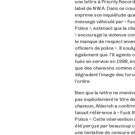
une lettre à Priority Record
label de N.W.A. Dans ce courr
exprime son inquiétude qua
message véhiculé par « Fuc
Police », estimant que la c
« encourage la violence con
le manque de respect enver
officiers de police ». Il soul
également que 78 agents o
tués en service en 1988, in
que des chansons comme ce
dégradent l’image des forc
l’ordre.
Bien que la lettre ne menti
pas explicitement le titre de
chanson, Ahlerich a confirm
faisait référence à « Fuck t
Police ». Cette intervention 
été perçue par beaucoup
une tentative de censure e