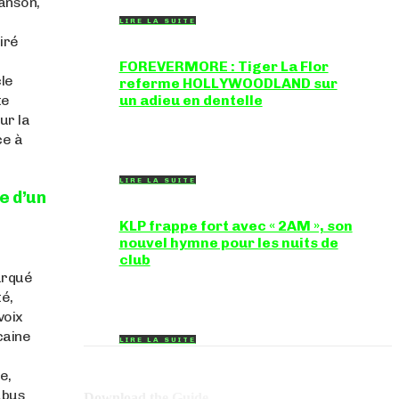
hanson,
LIRE LA SUITE
iré
FOREVERMORE : Tiger La Flor
cle
referme HOLLYWOODLAND sur
te
un adieu en dentelle
ur la
Certaines chansons ferment une porte en
douceur, sans clameur ni rancune.
ce à
"FOREVERMORE", titre de...
LIRE LA SUITE
e d’un
KLP frappe fort avec « 2AM », son
nouvel hymne pour les nuits de
club
arqué
Certains morceaux n'ont pas besoin
d'explication : dès les premières mesures,
té,
on sait exactement...
voix
caine
LIRE LA SUITE
e,
abus
Download the Guide