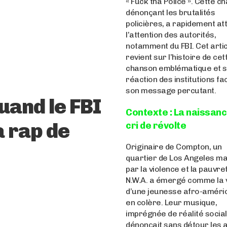
« Fuck tha Police ». Cette c
dénonçant les brutalités
policières, a rapidement att
l’attention des autorités,
notamment du FBI. Cet arti
revient sur l’histoire de cet
chanson emblématique et s
réaction des institutions fa
son message percutant.
Quand le FBI
Contexte : La naissanc
a rap de
cri de révolte
Originaire de Compton, un
quartier de Los Angeles m
par la violence et la pauvre
N.W.A. a émergé comme la 
d’une jeunesse afro-améri
en colère. Leur musique,
imprégnée de réalité social
dénonçait sans détour les 