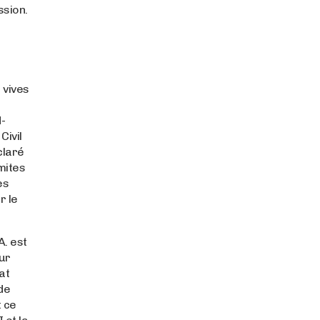
ssion.
 vives
d-
Civil
claré
imites
es
r le
A. est
eur
at
de
t ce