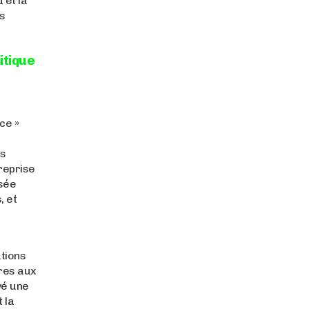
 et la
ns
litique
ce »
us
 reprise
isée
, et
ations
ères aux
uvé une
 la