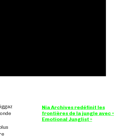
Niggaz
Nia Archives redéfinit les
monde
frontières de la jungle avec «
Emotional Junglist »
 plus
8,5 / 10 Figure incontournable du
renouveau de la scène breakbeat et
re
drum'n'bass, la productrice...