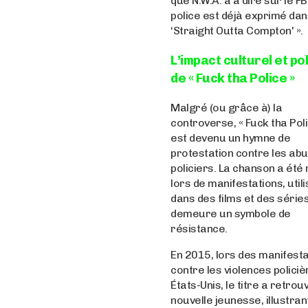
que N.W.A. a à dire sur le FBI
police est déjà exprimé da
‘Straight Outta Compton' ».
L’impact culturel et po
de « Fuck tha Police »
Malgré (ou grâce à) la
controverse, « Fuck tha Poli
est devenu un hymne de
protestation contre les ab
policiers. La chanson a été
lors de manifestations, util
dans des films et des séries
demeure un symbole de
résistance.
En 2015, lors des manifest
contre les violences polici
États-Unis, le titre a retro
nouvelle jeunesse, illustrant