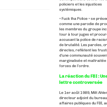
policiers et les injustices
systémiques.
« Fuck tha Police » se prése
comme une parodie de pro
les membres du groupe in
tour à tour juges et procur
accusant la police de racis
de brutalité. Les paroles, c
directes, reflètent les frus
d’une communauté souven
marginalisée et maltraitée 
forces de l’ordre.
La réaction du FBI : Un
lettre controversée
Le 1er août 1989, Milt Ahler
directeur adjoint du burea
affaires publiques du FBI, 