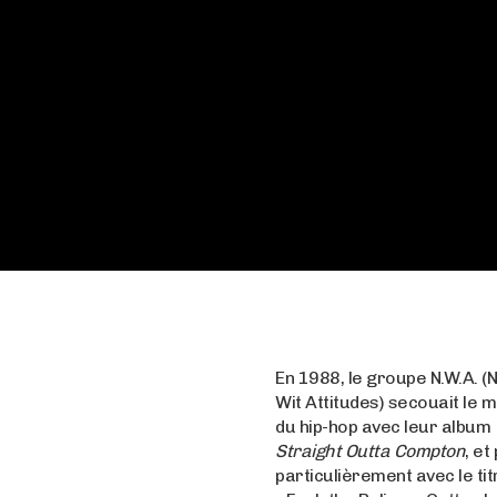
En 1988, le groupe N.W.A. (
Wit Attitudes) secouait le 
du hip-hop avec leur album
Straight Outta Compton
, et
particulièrement avec le tit