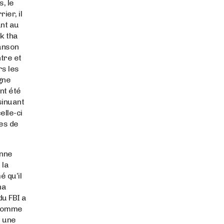
s, le
ier, il
nt au
k tha
hanson
tre et
s les
igne
nt été
sinuant
lle-ci
es de
onne
 la
é qu’il
ha
du FBI a
 comme
t une