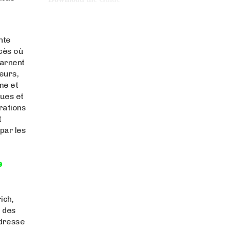
nte
cès où
carnent
eurs,
me et
rues et
trations
t
par les
e
ich,
u des
adresse