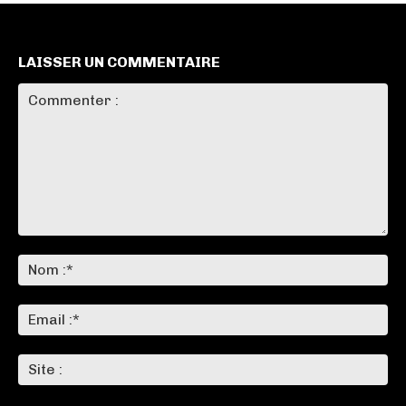
LAISSER UN COMMENTAIRE
Commenter
:
No
:*
Ema
:*
Sit
: