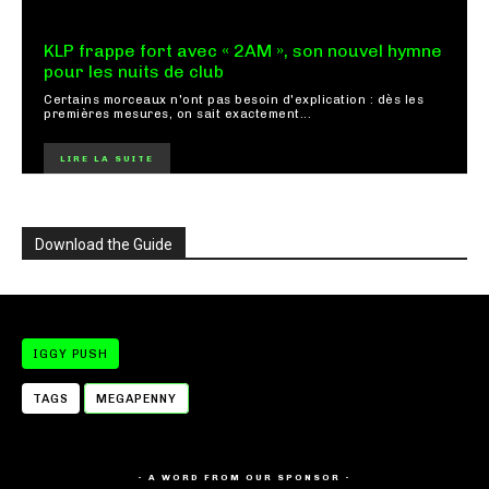
KLP frappe fort avec « 2AM », son nouvel hymne
pour les nuits de club
Certains morceaux n'ont pas besoin d'explication : dès les
premières mesures, on sait exactement...
LIRE LA SUITE
Download the Guide
IGGY PUSH
TAGS
MEGAPENNY
- A WORD FROM OUR SPONSOR -