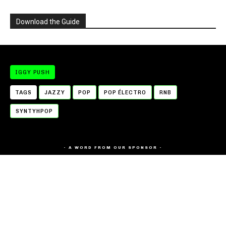
Download the Guide
IGGY PUSH
TAGS
JAZZY
POP
POP ÉLECTRO
RNB
SYNTYHPOP
- A WORD FROM OUR SPONSOR -