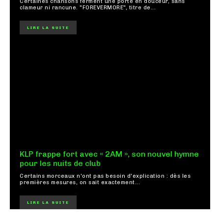
Certaines chansons ferment une porte en douceur, sans
clameur ni rancune. "FOREVERMORE", titre de...
LIRE LA SUITE
KLP frappe fort avec « 2AM », son nouvel hymne
pour les nuits de club
Certains morceaux n'ont pas besoin d'explication : dès les
premières mesures, on sait exactement...
LIRE LA SUITE