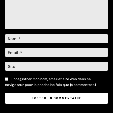
Commenter
:
No
:*
Ema
:*
Sit
:
Enregistrer mon nom, email et site web dans ce
navigateur pour la prochaine fois que je commenterai.