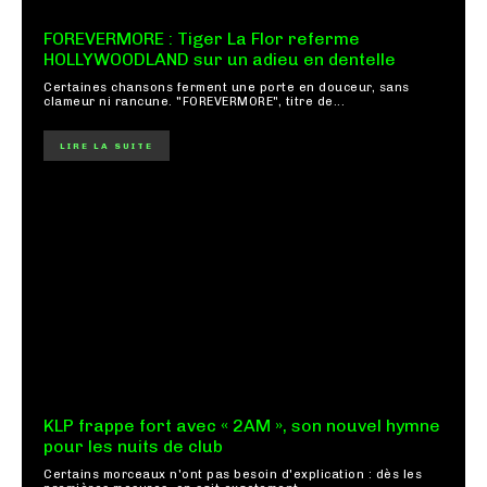
FOREVERMORE : Tiger La Flor referme
HOLLYWOODLAND sur un adieu en dentelle
Certaines chansons ferment une porte en douceur, sans
clameur ni rancune. "FOREVERMORE", titre de...
LIRE LA SUITE
KLP frappe fort avec « 2AM », son nouvel hymne
pour les nuits de club
Certains morceaux n'ont pas besoin d'explication : dès les