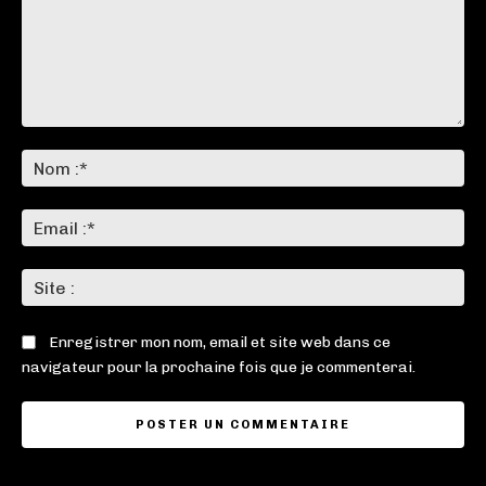
Commenter
:
No
:*
Ema
:*
Sit
:
Enregistrer mon nom, email et site web dans ce
navigateur pour la prochaine fois que je commenterai.