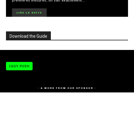
premières mesures, on sait exactement...
LIRE LA SUITE
Download the Guide
IGGY PUSH
- A WORD FROM OUR SPONSOR -