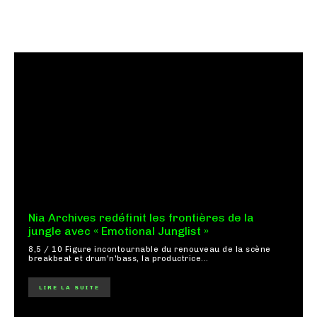
Nia Archives redéfinit les frontières de la
jungle avec « Emotional Junglist »
8,5 / 10 Figure incontournable du renouveau de la scène
breakbeat et drum'n'bass, la productrice...
LIRE LA SUITE