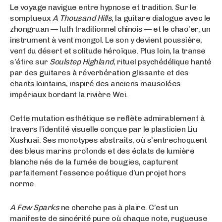
Le voyage navigue entre hypnose et tradition. Sur le
somptueux
A Thousand Hills
, la guitare dialogue avec le
zhongruan — luth traditionnel chinois — et le chao’er, un
instrument à vent mongol. Le son y devient poussière,
vent du désert et solitude héroïque. Plus loin, la transe
s’étire sur
Soulstep Highland
, rituel psychédélique hanté
par des guitares à réverbération glissante et des
chants lointains, inspiré des anciens mausolées
impériaux bordant la rivière Wei.
Cette mutation esthétique se reflète admirablement à
travers l’identité visuelle conçue par le plasticien Liu
Xushuai
. Ses monotypes abstraits, où s’entrechoquent
des bleus marins profonds et des éclats de lumière
blanche nés de la fumée de bougies, capturent
parfaitement l’essence poétique d’un projet hors
norme.
A Few Sparks
ne cherche pas à plaire. C’est un
manifeste de sincérité pure où chaque note, rugueuse