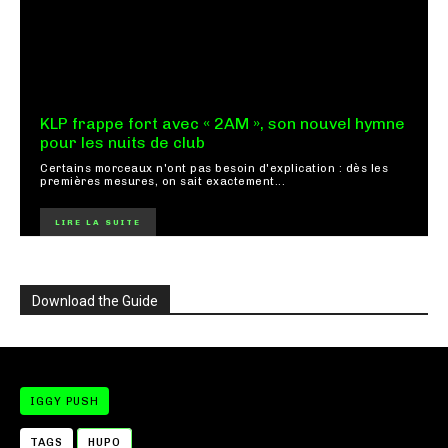
KLP frappe fort avec « 2AM », son nouvel hymne
pour les nuits de club
Certains morceaux n'ont pas besoin d'explication : dès les
premières mesures, on sait exactement...
LIRE LA SUITE
Download the Guide
IGGY PUSH
TAGS
HUPO