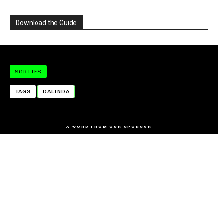
Download the Guide
SORTIES
TAGS
DALINDA
- A WORD FROM OUR SPONSOR -