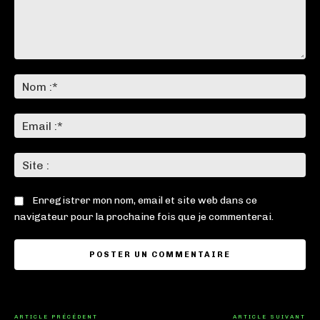
Commenter
:
No
:*
Ema
:*
Sit
:
Enregistrer mon nom, email et site web dans ce
navigateur pour la prochaine fois que je commenterai.
ARTICLE PRÉCÉDENT
ARTICLE SUIVANT