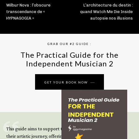
Wilbur Nova : l’obscure
L’architecture du destin :
transcendance de «
quand Watch Me Die Inside
HYPNAGOGIA »
autopsie nos illusions
GRAB OUR #2 GUIDE :
The Practical Guide for the
Independent Musician 2
GET YOUR BOOK NOW
This guide aims to support those climbing the next steps of
their artistic journey, offering practical insight, updated