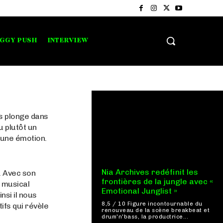
IGGY PUSH
INTERVIEW
s plonge dans
u plutôt un
 une émotion.
Nia Archives redéfinit les
l. Avec son
frontières de la jungle avec «
p musical
Emotional Junglist »
nsi il nous
8,5 / 10 Figure incontournable du
ifs qui révèle
renouveau de la scène breakbeat et
drum'n'bass, la productrice...