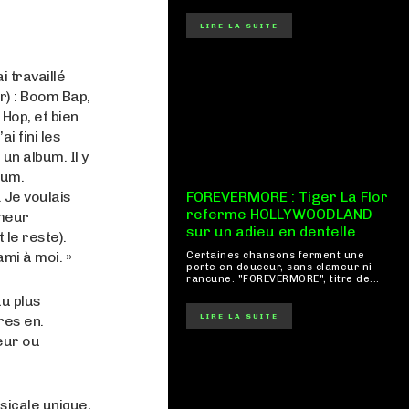
LIRE LA SUITE
i travaillé
r) : Boom Bap,
Hop, et bien
i fini les
un album. Il y
bum.
 Je voulais
FOREVERMORE : Tiger La Flor
referme HOLLYWOODLAND
umeur
sur un adieu en dentelle
 le reste).
mi à moi. »
Certaines chansons ferment une
porte en douceur, sans clameur ni
rancune. "FOREVERMORE", titre de...
au plus
LIRE LA SUITE
res en.
eur ou
sicale unique,