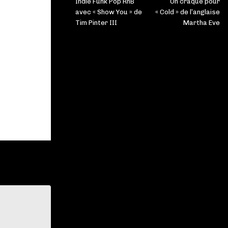
Indie Funk Pop RnB
On craque pour
avec « Show You » de
« Cold » de l’anglaise
Tim Pinter III
Martha Eve