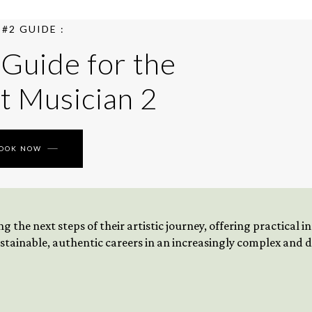
#2 GUIDE :
 Guide for the
t Musician 2
BOOK NOW
 the next steps of their artistic journey, offering practical 
tainable, authentic careers in an increasingly complex and