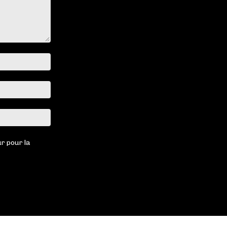
Nom
:*
Email
:*
Site
:
r pour la