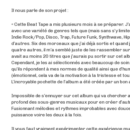
Il nous parle de son projet :
« Cette Beat Tape a mis plusieurs mois à se préparer. J’a
avec une variété de genres tels que (mais sans s’y limite
Indie Rock/Pop, Disco, Trap, Future Funk, Synthwave, Hip 
d’autres. Six des morceaux que j’ai déjà sortis et quand j’a
quatre autres, il m’a semblé juste de les rassembler sur 
avait au moins 20 titres que j’aurais pu sortir sur cet al
Cependant, je les ai sélectionnés avec beaucoup de soin.
qu’ils répondent à mes normes de qualité ainsi que d’h
(émotionnel, cela va de la motivation à la tristesse et tout
L’incroyable pochette de l’album a été créée par un bon a
Impossible de s’ennuyer sur cet album qui va chercher 
profond des sous-genres musicaux pour en créer d’aut
Fusionnant mélodies et rythmes improbables avec douc
puissance voire les deux à la fois.
Il vous faut vraiment expérimenter cette expérience mu