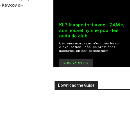
e Kevkov ci-
KLP frappe fort avec « 2AM »,
son nouvel hymne pour les
nuits de club
Certains morceaux n'ont pas besoin
d'explication : dès les premières
mesures, on sait exactement...
LIRE LA SUITE
Download the Guide