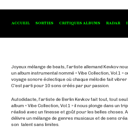
ACCUEIL
SORTIES
CRITIQUES ALBUMS
RADAR
Joyeux mélange de beats, l’artiste allemand Kevkov nou
un album instrumental nommé « Vibe Collection, Vol.1 » o
voyage sonore éclectique où chaque mélodie fait vibrer
C’est parti pour 10 sons créés par pur passion.
Autodidacte, l’artiste de Berlin Kevkov fait tout, tout seu
album « Vibe Collection, Vol.1 » il nous plonge dans un tri
réalisé avec un finesse et goût pour les belles choses. Ai
délivre un mélange de genres musicaux et de sens créat
son talent sans limites.