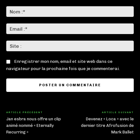
Commenter
:
No
:*
Ema
:*
Sit
:
Enregistrer mon nom, email et site web dans ce
navigateur pour la prochaine fois que je commenterai.
ARTICLE PRÉCÉDENT
ARTICLE SUIVANT
Jan esbra nous offre un clip
Devenez « Loca » avec le
animé nommé « Eternally
dernier titre Afrofusion de
Recurring »
Mark Ballet