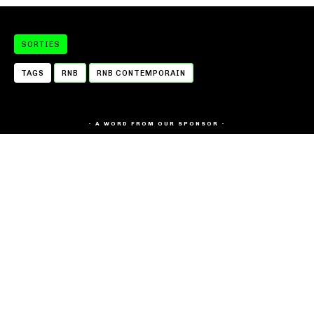
SORTIES
TAGS
RNB
RNB CONTEMPORAIN
- A WORD FROM OUR SPONSOR -