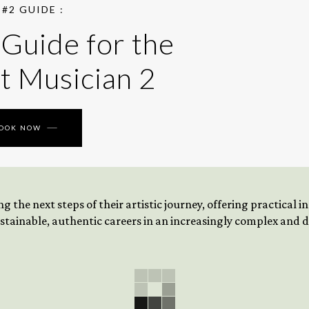
#2 GUIDE :
 Guide for the
t Musician 2
BOOK NOW
 the next steps of their artistic journey, offering practical 
tainable, authentic careers in an increasingly complex and