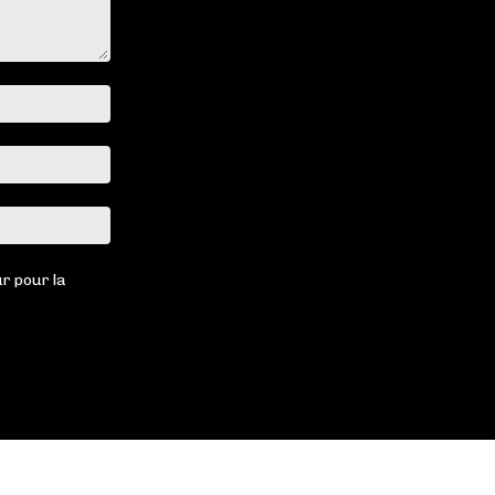
Nom
:*
Email
:*
Site
:
r pour la