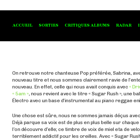
ACCUEIL
SORTIES
CRITIQUES ALBUMS
RADAR
On retrouve notre chanteuse Pop préférée, Sabrina, av
nouveau titre et nous sommes clairement ravie de l’ent
nouveau. En effet, celle qui nous avait conquis avec
« Dri
« 5am »
, nous revient avec le titre « Sugar Rush », une ba
Électro avec un base d’instrumental au piano reggae eni
Une chose est sûre, nous ne sommes jamais déçus avec
Déjà parque sa voix est de plus en plus belle sur chaq
l’on découvre d’elle; ce timbre de voix de miel eta de vel
terriblement addictif pour les oreilles. Avec « Sugar Rush