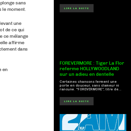
s plonge sans
s le moment.
LIRE LA SUITE
 devant une
ot de ce qui
ime ce mélange
elle affirme
ectement dans
FOREVERMORE : Tiger La Flor
referme HOLLYWOODLAND
e en
sur un adieu en dentelle
Certaines chansons ferment une
porte en douceur, sans clameur ni
rancune. "FOREVERMORE", titre de...
LIRE LA SUITE