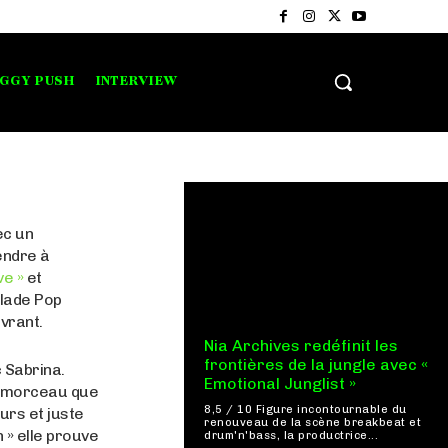
IGGY PUSH
INTERVIEW
ec un
endre à
ve »
et
llade Pop
vrant.
Nia Archives redéfinit les
frontières de la jungle avec «
 Sabrina.
Emotional Junglist »
ue morceau que
8,5 / 10 Figure incontournable du
ours et juste
renouveau de la scène breakbeat et
 » elle prouve
drum'n'bass, la productrice...