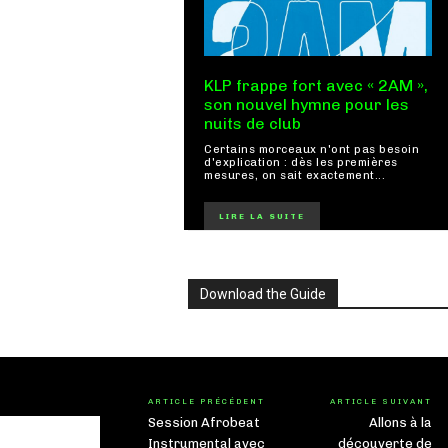
KLP frappe fort avec « 2AM »,
son nouvel hymne pour les
nuits de club
Certains morceaux n'ont pas besoin
d'explication : dès les premières
mesures, on sait exactement...
LIRE LA SUITE
Download the Guide
ARTICLE PRÉCÉDENT
ARTICLE SUIVANT
Session Afrobeat
Allons à la
Instrumental avec
découverte de