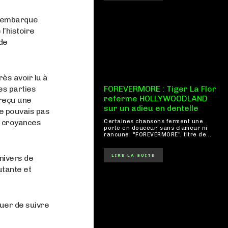
us embarque
l’histoire
 de
rès avoir lu à
es parties
FOREVERMORE : Tiger La Flor
referme HOLLYWOODLAND
reçu une
sur un adieu en dentelle
ne pouvais pas
rs croyances
Certaines chansons ferment une
porte en douceur, sans clameur ni
rancune. "FOREVERMORE", titre de...
LIRE LA SUITE
nivers de
utante et
nuer de suivre