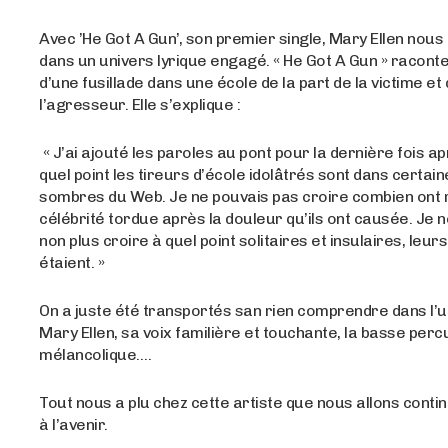
Avec ’He Got A Gun’, son premier single, Mary Ellen no
dans un univers lyrique engagé. « He Got A Gun » raconte 
d’une fusillade dans une école de la part de la victime et
l’agresseur. Elle s’explique :
« J’ai ajouté les paroles au pont pour la dernière fois ap
quel point les tireurs d’école idolâtrés sont dans certain
sombres du Web. Je ne pouvais pas croire combien ont 
célébrité tordue après la douleur qu’ils ont causée. Je 
non plus croire à quel point solitaires et insulaires, leu
étaient. »
On a juste été transportés san rien comprendre dans l’u
Mary Ellen, sa voix familière et touchante, la basse perc
mélancolique….
Tout nous a plu chez cette artiste que nous allons conti
à l’avenir.