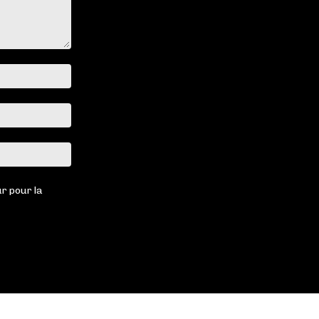
Nom
:*
Email
:*
Site
:
r pour la