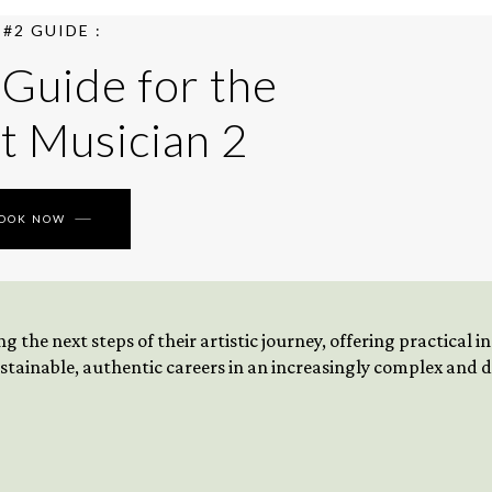
#2 GUIDE :
 Guide for the
t Musician 2
BOOK NOW
 the next steps of their artistic journey, offering practical 
tainable, authentic careers in an increasingly complex and