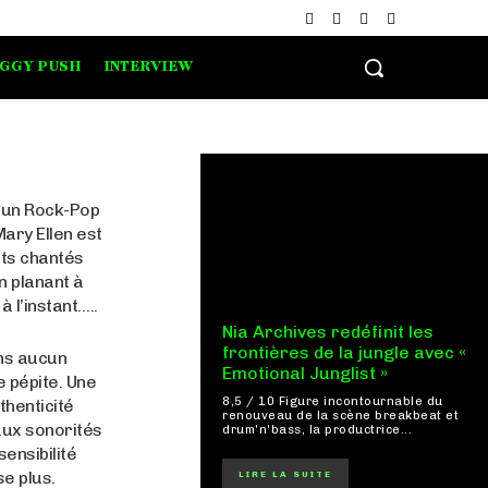
IGGY PUSH
INTERVIEW
 un Rock-Pop
Mary Ellen est
ots chantés
n planant à
à l’instant…..
Nia Archives redéfinit les
frontières de la jungle avec «
ans aucun
Emotional Junglist »
e pépite. Une
8,5 / 10 Figure incontournable du
thenticité
renouveau de la scène breakbeat et
aux sonorités
drum'n'bass, la productrice...
sensibilité
e plus.
LIRE LA SUITE