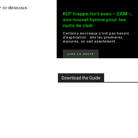
» ci-dessous :
KLP frappe fort avec « 2AM »,
son nouvel hymne pour les
nuits de club
Certains morceaux n'ont pas besoin
d'explication : dès les premières
mesures, on sait exactement...
LIRE LA SUITE
Download the Guide