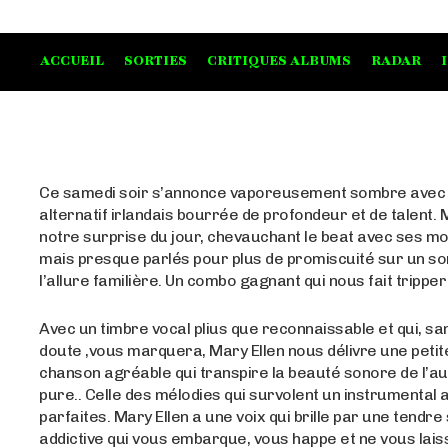
ACCUEIL
SORTIES
CRITIQUES ALBUMS
RADAR
Ce samedi soir s’annonce vaporeusement sombre avec
alternatif irlandais bourrée de profondeur et de talent. 
notre surprise du jour, chevauchant le beat avec ses m
mais presque parlés pour plus de promiscuité sur un so
l’allure familière. Un combo gagnant qui nous fait tripper 
Avec un timbre vocal plius que reconnaissable et qui, s
doute ,vous marquera, Mary Ellen nous délivre une petit
chanson agréable qui transpire la beauté sonore de l’au
pure.. Celle des mélodies qui survolent un instrumental 
parfaites. Mary Ellen a une voix qui brille par une tendre 
addictive qui vous embarque, vous happe et ne vous laiss