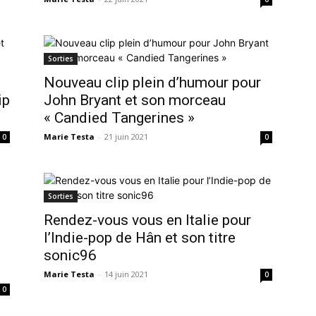
Sorties
Nouveau clip plein d’humour pour
ip
John Bryant et son morceau
« Candied Tangerines »
Marie Testa
-
21 juin 2021
0
0
Sorties
Rendez-vous vous en Italie pour
l’Indie-pop de Hân et son titre
sonic96
Marie Testa
-
14 juin 2021
0
0