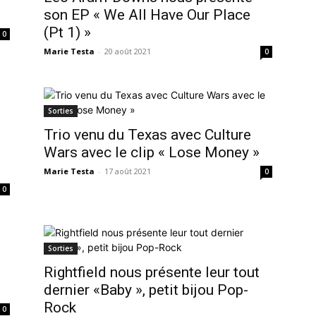
son EP « We All Have Our Place
(Pt 1) »
0
Marie Testa
-
20 août 2021
0
Sorties
Trio venu du Texas avec Culture
Wars avec le clip « Lose Money »
Marie Testa
-
17 août 2021
0
0
Sorties
Rightfield nous présente leur tout
dernier «Baby », petit bijou Pop-
Rock
0