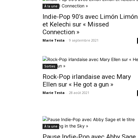
À la une
Indie-Pop 90’s avec Limón Limón
et Kelechi sur « Missed
Connection »
Marie Testa
-
9 septembre 2021
Sorties
Rock-Pop irlandaise avec Mary
Ellen sur « He got a gun »
Marie Testa
-
28 août 2021
À la une
Pause Indie-Pop avec Abby Sage