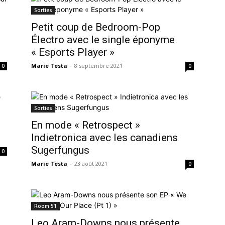
Sorties
Petit coup de Bedroom-Pop
Électro avec le single éponyme
« Esports Player »
Marie Testa
-
8 septembre 2021
0
0
Sorties
En mode « Retrospect »
Indietronica avec les canadiens
Sugerfungus
0
Marie Testa
-
23 août 2021
0
Room 51
Leo Aram-Downs nous présente