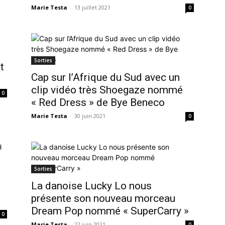
Marie Testa
-
13 juillet 2021
0
Sorties
t
Cap sur l’Afrique du Sud avec un
clip vidéo très Shoegaze nommé
0
« Red Dress » de Bye Beneco
Marie Testa
-
30 juin 2021
0
Sorties
La danoise Lucky Lo nous
présente son nouveau morceau
Dream Pop nommé « SuperCarry »
0
Marie Testa
-
22 juin 2021
0