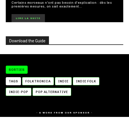
Certains morceaux n'ont pas besoin d'explication : dès les
premières mesures, on sait exactement...
LIRE LA SUITE
Download the Guide
SORTIES
TAGS
FOLKTRONICA
INDIE
INDIE FOLK
INDIE-POP
POP ALTERNATIVE
- A WORD FROM OUR SPONSOR -