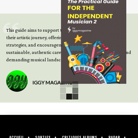
This guide aims to support those climbing the next steps of
their artistic journey, offering practical insight, updated
strategies, and encouragement to continue building
sustainable, authentic careers in an increasingly complex and
demanding musical landscape.
IGGY MAGAZINE
ACCUEIL
SORTIES
CRITIQUES ALBUMS
RADAR