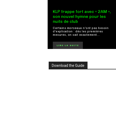
KLP frappe fort avec « 2AM »,
son nouvel hymne pour les
nuits de club
Certains morceaux n'ont pas besoin
d'explication : dès les premières
mesures, on sait exactement...
LIRE LA SUITE
Download the Guide