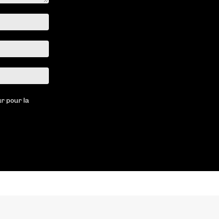
Nom
:*
Email
:*
Site
:
r pour la