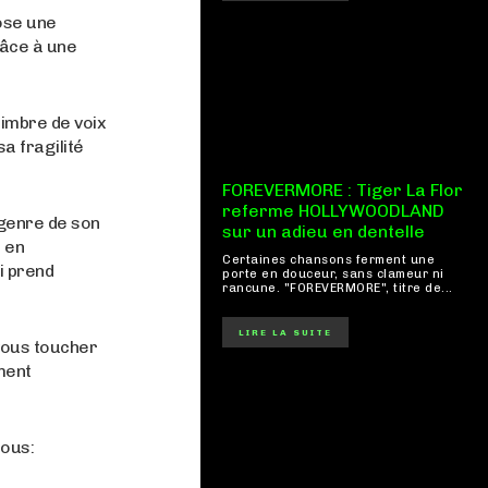
ose une
râce à une
timbre de voix
a fragilité
FOREVERMORE : Tiger La Flor
referme HOLLYWOODLAND
e genre de son
sur un adieu en dentelle
 en
Certaines chansons ferment une
i prend
porte en douceur, sans clameur ni
rancune. "FOREVERMORE", titre de...
LIRE LA SUITE
vous toucher
ment
sous: