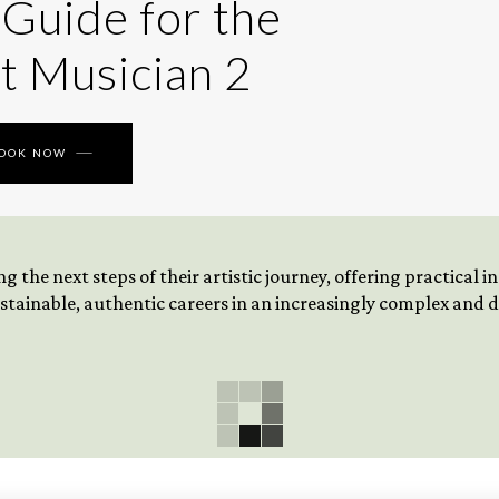
 Guide for the
t Musician 2
BOOK NOW
 the next steps of their artistic journey, offering practical 
tainable, authentic careers in an increasingly complex and