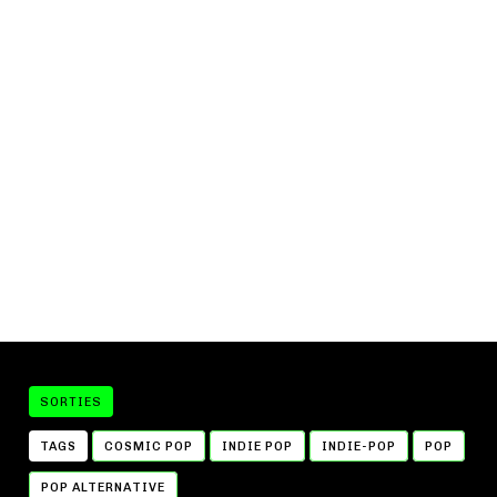
SORTIES
TAGS
COSMIC POP
INDIE POP
INDIE-POP
POP
POP ALTERNATIVE