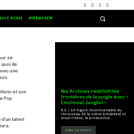
IGGY PUSH
INTERVIEW
our se
 quoi de
avec une
son.
Nia Archives redéfinit les
lteno et son
frontières de la jungle avec «
de Pop
Emotional Junglist »
8,5 / 10 Figure incontournable du
renouveau de la scène breakbeat et
drum'n'bass, la productrice...
d’un talent
ivre.
LIRE LA SUITE