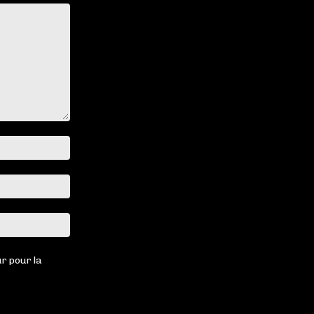
Nom
:*
Email
:*
Site
:
r pour la