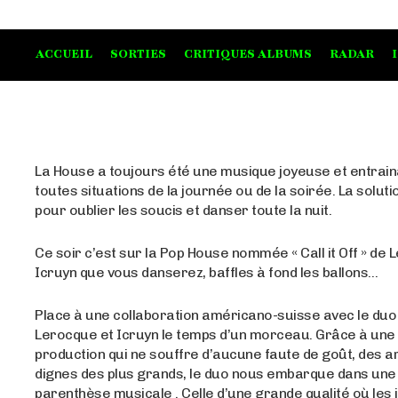
ACCUEIL
SORTIES
CRITIQUES ALBUMS
RADAR
La House a toujours été une musique joyeuse et entrai
toutes situations de la journée ou de la soirée. La soluti
pour oublier les soucis et danser toute la nuit.
Ce soir c’est sur la Pop House nommée « Call it Off » de 
Icruyn que vous danserez, baffles à fond les ballons…
Place à une collaboration américano-suisse avec le du
Lerocque et Icruyn le temps d’un morceau. Grâce à une
production qui ne souffre d’aucune faute de goût, des
dignes des plus grands, le duo nous embarque dans une 
parenthèse musicale . Celle d’une grande qualité où les 