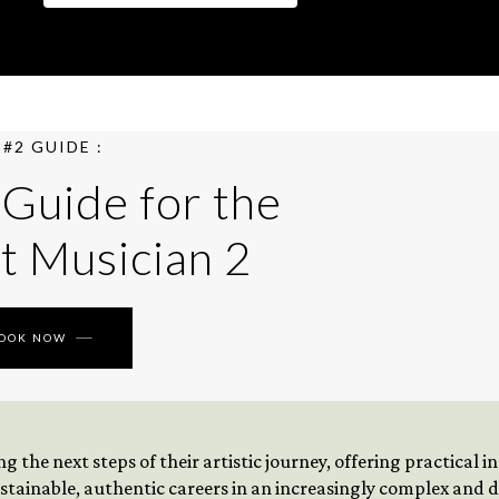
#2 GUIDE :
 Guide for the
t Musician 2
BOOK NOW
 the next steps of their artistic journey, offering practical 
tainable, authentic careers in an increasingly complex and