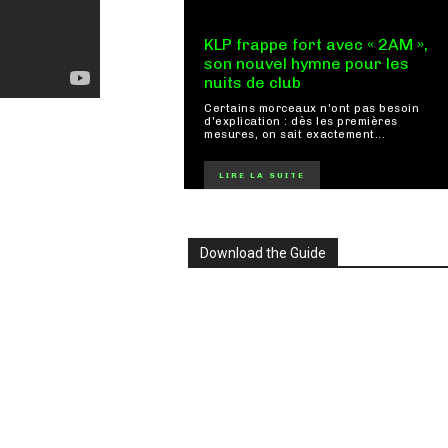
KLP frappe fort avec « 2AM »,
son nouvel hymne pour les
nuits de club
Certains morceaux n'ont pas besoin
d'explication : dès les premières
mesures, on sait exactement...
LIRE LA SUITE
Download the Guide