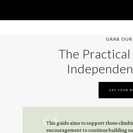
GRAB OUR 
The Practical
Independen
GET YOUR 
This guide aims to support those climbing
encouragement to continue building sus