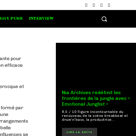
IGGY PUSH
INTERVIEW
nante pour
on efficace
Lerocque et
Nia Archives redéfinit les
frontières de la jungle avec «
Emotional Junglist »
o formé par
8,5 / 10 Figure incontournable du
 une
renouveau de la scène breakbeat et
drum'n'bass, la productrice...
 arrangements
belle
LIRE LA SUITE
influences se