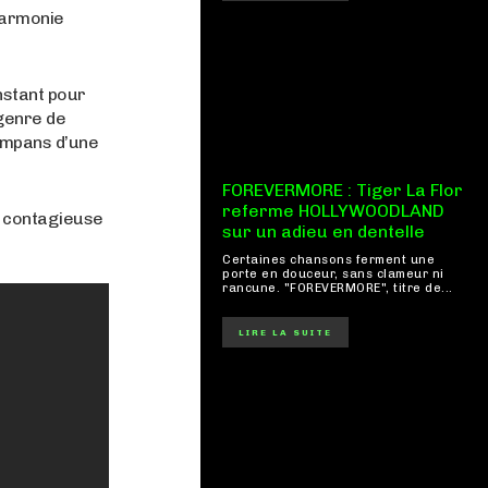
harmonie
instant pour
 genre de
tympans d’une
FOREVERMORE : Tiger La Flor
referme HOLLYWOODLAND
r contagieuse
sur un adieu en dentelle
Certaines chansons ferment une
porte en douceur, sans clameur ni
rancune. "FOREVERMORE", titre de...
LIRE LA SUITE