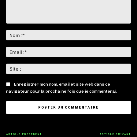
Commenter
:
No
:*
Ema
:*
Sit
:
Enregistrer mon nom, email et site web dans ce
navigateur pour la prochaine fois que je commenterai.
ARTICLE PRÉCÉDENT
ARTICLE SUIVANT