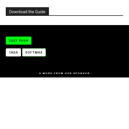
Download the Guide
IGGY PUSH
TAGS
SOFTMAX
- A WORD FROM OUR SPONSOR -