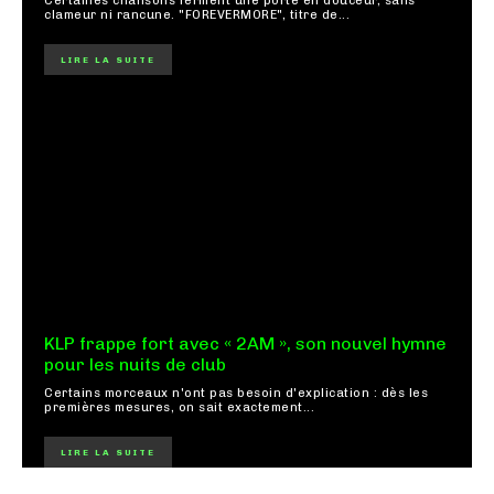
Certaines chansons ferment une porte en douceur, sans
clameur ni rancune. "FOREVERMORE", titre de...
LIRE LA SUITE
KLP frappe fort avec « 2AM », son nouvel hymne
pour les nuits de club
Certains morceaux n'ont pas besoin d'explication : dès les
premières mesures, on sait exactement...
LIRE LA SUITE