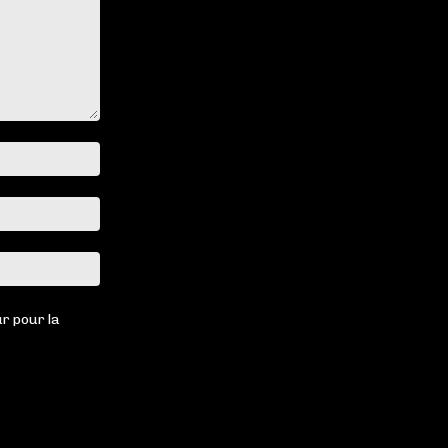
Nom
:*
Email
:*
Site
:
r pour la