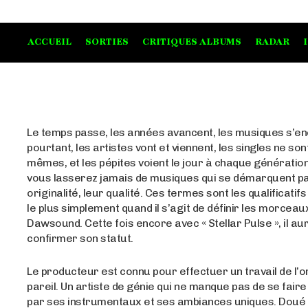
ACCUEIL
SORTIES
CRITIQUES ALBUMS
RADAR
Le temps passe, les années avancent, les musiques s’enc
pourtant, les artistes vont et viennent, les singles ne son
mêmes, et les pépites voient le jour à chaque génératio
vous lasserez jamais de musiques qui se démarquent pa
originalité, leur qualité. Ces termes sont les qualificatifs
le plus simplement quand il s’agit de définir les morceau
Dawsound. Cette fois encore avec « Stellar Pulse », il au
confirmer son statut.
Le producteur est connu pour effectuer un travail de l’
pareil. Un artiste de génie qui ne manque pas de se fai
par ses instrumentaux et ses ambiances uniques. Doué d