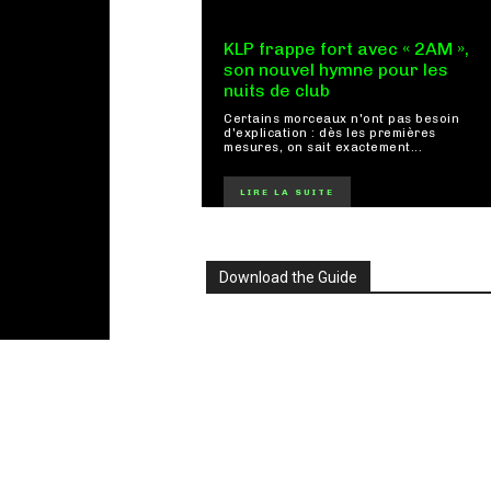
KLP frappe fort avec « 2AM »,
son nouvel hymne pour les
nuits de club
Certains morceaux n'ont pas besoin
d'explication : dès les premières
mesures, on sait exactement...
LIRE LA SUITE
Download the Guide