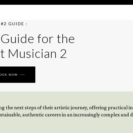
#2 GUIDE :
 Guide for the
t Musician 2
BOOK NOW
 the next steps of their artistic journey, offering practical 
tainable, authentic careers in an increasingly complex and