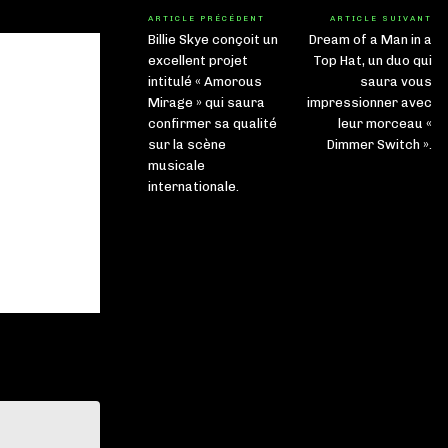
ARTICLE PRÉCÉDENT
ARTICLE SUIVANT
Billie Skye conçoit un
Dream of a Man in a
excellent projet
Top Hat, un duo qui
intitulé « Amorous
saura vous
Mirage » qui saura
impressionner avec
confirmer sa qualité
leur morceau «
sur la scène
Dimmer Switch ».
musicale
internationale.