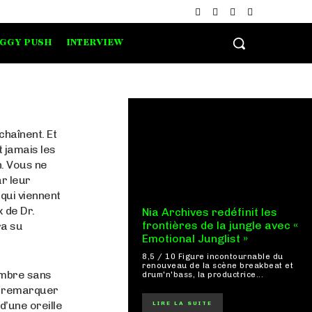
IGGY PUSH
INTERVIEW
haînent. Et
t jamais les
n. Vous ne
r leur
 qui viennent
x de Dr.
Nia Archives redéfinit les
frontières de la jungle avec «
ra su
Emotional Junglist »
8,5 / 10 Figure incontournable du
renouveau de la scène breakbeat et
ombre sans
drum'n'bass, la productrice...
re remarquer
’une oreille
LIRE LA SUITE