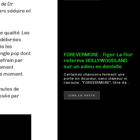
 de Dr
rs séduire et
e qualité. Les
 délivrées
ès les
ngle pop dont
FOREVERMORE : Tiger La Flor
refrain par
referme HOLLYWOODLAND
sur un adieu en dentelle
lement
 le moment.
Certaines chansons ferment une
porte en douceur, sans clameur ni
rancune. "FOREVERMORE", titre de...
nutes de
posée par
LIRE LA SUITE