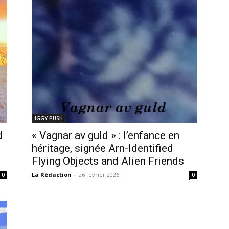
IGGY PUSH
d
« Vagnar av guld » : l’enfance en
héritage, signée Arn-Identified
Flying Objects and Alien Friends
La Rédaction
-
26 février 2026
0
0