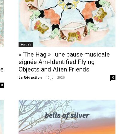
Sorties
« The Hag » : une pause musicale
signée Arn-Identified Flying
le
Objects and Alien Friends
La Rédaction
-
10 juin 2026
0
0