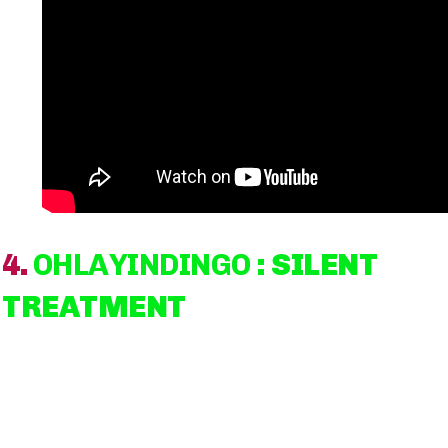
4.
OHLAYINDINGO
: SILENT
TREATMENT