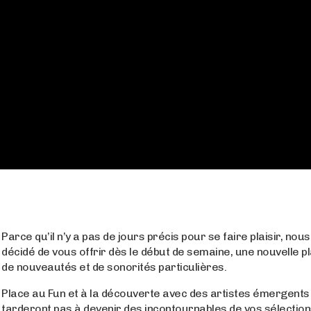
Parce qu’il n’y a pas de jours précis pour se faire plaisir, nou
décidé de vous offrir dès le début de semaine, une nouvelle pla
de nouveautés et de sonorités particulières.
Place au Fun et à la découverte avec des artistes émergents 
tarderont pas à devenir des incontournables de vos sélectio