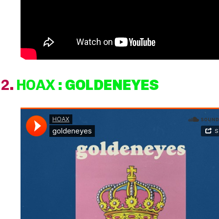
2
.
HOAX
: GOLDENEYES