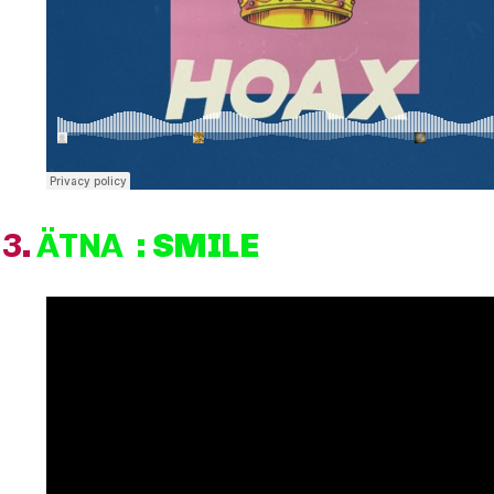
3
.
ÄTNA
: SMILE