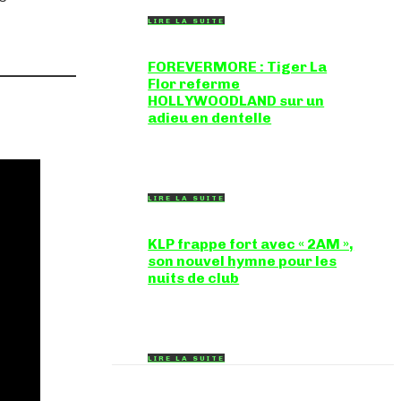
LIRE LA SUITE
FOREVERMORE : Tiger La
Flor referme
HOLLYWOODLAND sur un
adieu en dentelle
Certaines chansons ferment une porte
en douceur, sans clameur ni rancune.
"FOREVERMORE", titre de...
LIRE LA SUITE
KLP frappe fort avec « 2AM »,
son nouvel hymne pour les
nuits de club
Certains morceaux n'ont pas besoin
d'explication : dès les premières
mesures, on sait exactement...
LIRE LA SUITE