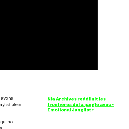
s avons
Nia Archives redéfinit les
ylist plein
frontières de la jungle avec «
Emotional Junglist »
8,5 / 10 Figure incontournable du
qui ne
renouveau de la scène breakbeat et
drum'n'bass, la productrice...
ns