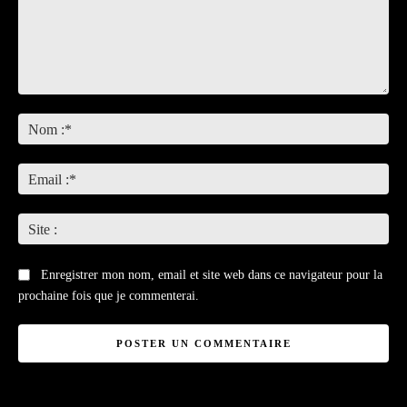
Commenter
:
No
:*
Ema
:*
Sit
:
Enregistrer mon nom, email et site web dans ce navigateur pour la
prochaine fois que je commenterai.