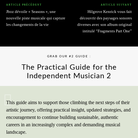
ARTICLE PRÉCÉDENT
ARTICLE SUIVANT
Jboz dévoile « Seasons », une
Hilgrove Kenrick vous fait
nouvelle piste musicale qui capture
découvrir des paysages sonores
les changements de la vie
diverses avec son album original
intitulé “Fragments Part One”
GRAB OUR #2 GUIDE :
The Practical Guide for the
Independent Musician 2
GET YOUR BOOK NOW
This guide aims to support those climbing the next steps of their
artistic journey, offering practical insight, updated strategies, and
encouragement to continue building sustainable, authentic
careers in an increasingly complex and demanding musical
landscape.