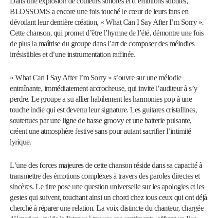
Dans une explosion de couleurs sonores et d’émotions subtiles,
BLOSSOMS a encore une fois touché le cœur de leurs fans en
dévoilant leur dernière création, « What Can I Say After I’m Sorry ».
Cette chanson, qui promet d’être l’hymne de l’été, démontre une fois
de plus la maîtrise du groupe dans l’art de composer des mélodies
irrésistibles et d’une instrumentation raffinée.
« What Can I Say After I’m Sorry » s’ouvre sur une mélodie
entraînante, immédiatement accrocheuse, qui invite l’auditeur à s’y
perdre. Le groupe a su allier habilement les harmonies pop à une
touche indie qui est devenu leur signature. Les guitares cristallines,
soutenues par une ligne de basse groovy et une batterie pulsante,
créent une atmosphère festive sans pour autant sacrifier l’intimité
lyrique.
L’une des forces majeures de cette chanson réside dans sa capacité à
transmettre des émotions complexes à travers des paroles directes et
sincères. Le titre pose une question universelle sur les apologies et les
gestes qui suivent, touchant ainsi un chord chez tous ceux qui ont déjà
cherché à réparer une relation. La voix distincte du chanteur, chargée