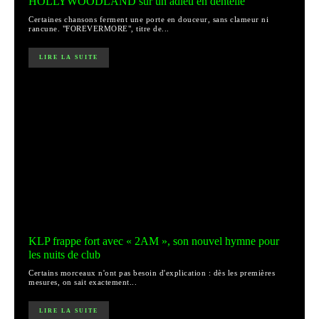
HOLLYWOODLAND sur un adieu en dentelle
Certaines chansons ferment une porte en douceur, sans clameur ni
rancune. "FOREVERMORE", titre de...
LIRE LA SUITE
KLP frappe fort avec « 2AM », son nouvel hymne pour
les nuits de club
Certains morceaux n'ont pas besoin d'explication : dès les premières
mesures, on sait exactement...
LIRE LA SUITE