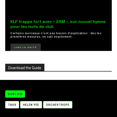
KLP frappe fort avec « 2AM », son nouvel hymne
pour les nuits de club
Certains morceaux n'ont pas besoin d'explication : dès les
premières mesures, on sait exactement...
LIRE LA SUITE
Download the Guide
SORTIES
TAGS
HELEN YEE
ORCHESTROPE