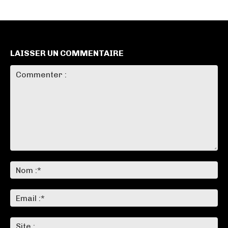
LAISSER UN COMMENTAIRE
Commenter
:
No
:*
Ema
:*
Sit