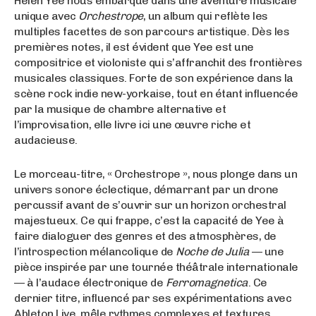
Helen Yee nous embarque dans une aventure musicale
unique avec
Orchestrope
, un album qui reflète les
multiples facettes de son parcours artistique. Dès les
premières notes, il est évident que Yee est une
compositrice et violoniste qui s’affranchit des frontières
musicales classiques. Forte de son expérience dans la
scène rock indie new-yorkaise, tout en étant influencée
par la musique de chambre alternative et
l’improvisation, elle livre ici une œuvre riche et
audacieuse.
Le morceau-titre, « Orchestrope », nous plonge dans un
univers sonore éclectique, démarrant par un drone
percussif avant de s’ouvrir sur un horizon orchestral
majestueux. Ce qui frappe, c’est la capacité de Yee à
faire dialoguer des genres et des atmosphères, de
l’introspection mélancolique de
Noche de Julia
— une
pièce inspirée par une tournée théâtrale internationale
— à l’audace électronique de
Ferromagnetica
. Ce
dernier titre, influencé par ses expérimentations avec
Ableton Live, mêle rythmes complexes et textures