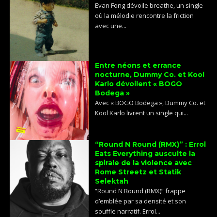
Evan Fong dévoile breathe, un single
où la mélodie rencontre la friction
avec une...
Entre néons et errance
nocturne, Dummy Co. et Kool
Karlo dévoilent « BOGO
Bodega »
Avec « BOGO Bodega », Dummy Co. et
Kool Karlo livrent un single qui...
“Round N Round (RMX)” : Errol
Eats Everything ausculte la
spirale de la violence avec
Rome Streetz et Statik
Selektah
“Round N Round (RMX)” frappe
d’emblée par sa densité et son
souffle narratif. Errol...