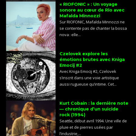
« RIOFONIC » : Un voyage
sonore au cœur de Rio avec
Mafalda Minnozzi
Sur RIOFONIC, Mafalda Minnozzi ne
se contente pas de chanter la bossa
nova : elle...
Czelovek explore les
émotions brutes avec Kniga
Emocij #2
Avec Kniga Emocij #2, Czelovek
s’inscrit dans une voie artistique
aussi rugueuse qu’intime. Cet...
Kurt Cobain : la dernière note
— chronique d’un suicide
rock (1994)
Seattle, début avril 1994. Une ville de
pluie et de pierres usées par
l’industrie,...