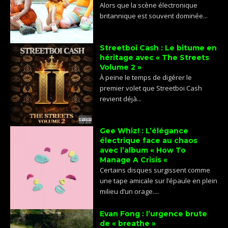
Alors que la scène électronique
britannique est souvent dominée...
Streetboi Cash : Le bitume en
héritage avec « The Streets
Volume 2 »
À peine le temps de digérer le
premier volet que Streetboi Cash
revient déjà...
Gee Whiz! : L’élégance
électrique face au chaos
avec l’album « How To
Manage A Crisis «
Certains disques surgissent comme
une tape amicale sur l’épaule en plein
milieu d’un orage....
Evan Fong : l’urgence brute
de « breathe »