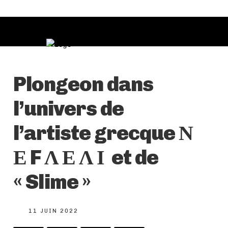
Plongeon dans
l’univers de
l’artiste grecque Ν
Ε F Λ Ε Λ Ι et de
« Slime »
11 JUIN 2022