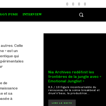
IGGY PUSH
INTERVIEW
 autres. Celle
me » est un
entique qui
Expérimentales
ur
Nia Archives redéfinit les
frontières de la jungle avec «
Emotional Junglist »
le de
8,5 / 10 Figure incontournable du
e naissance
renouveau de la scène breakbeat et
ue et sa
drum'n'bass, la productrice...
 basée à
LIRE LA SUITE