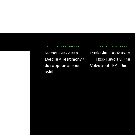
ARTICLE PRÉCÉDENT
ARTICLE SUIVANT
Moment Jazz Rap
Punk Glam Rock avec
avec le « Testimony »
Roxx Revolt & The
du rappeur coréen
Velvets et l’EP « Uno »
Rylai