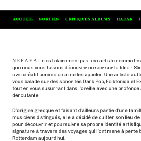
ACCUEIL
SORTIES
CRITIQUES ALBUMS
RADAR
Ν Ε F Λ Ε Λ Ι n’est clairement pas une artiste comme les
que nous vous faisons découvrir ce soir sur le titre « Sli
ovni créatif comme on aime les appeler. Une artiste auth
vous balade sur des sonorités Dark Pop, Folktonica et 
tout en vous susurrant dans l’oreille avec une profonde
déroutante.
D’origine grecque et faisant d’ailleurs partie d’une famil
musiciens distingués, elle a décidé de quitter son lieu d
pour découvrir et poursuivre sa propre identité artistiq
signature à travers des voyages qui l’ont mené à perte
Rotterdam aujourd’hui.