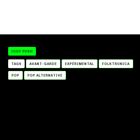
IGGY PUSH
TAGS
AVANT-GARDE
EXPÉRIMENTAL
FOLKTRONICA
POP
POP ALTERNATIVE