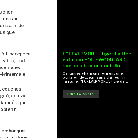
uction,
 dans son
yens afin de
musique
 Λ Ι incorpore
FOREVERMORE : Tiger La Flor
referme HOLLYWOODLAND
arabe), tout
sur un adieu en dentelle
cidentales
périmentale.
Certaines chansons ferment une
porte en douceur, sans clameur ni
rancune. "FOREVERMORE", titre de...
x, couches
LIRE LA SUITE
ogué, une vie
ondamnée qui
 obtenir
ous embarque
 seul moteur