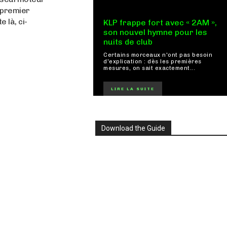
e premier
e là, ci-
KLP frappe fort avec « 2AM »,
son nouvel hymne pour les
nuits de club
Certains morceaux n'ont pas besoin
d'explication : dès les premières
mesures, on sait exactement...
LIRE LA SUITE
Download the Guide