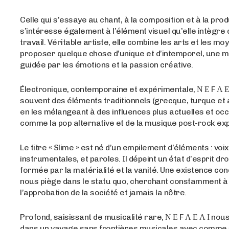
Celle qui s’essaye au chant, à la composition et à la prod
s’intéresse également à l’élément visuel qu’elle intègre
travail. Véritable artiste, elle combine les arts et les mo
proposer quelque chose d’unique et d’intemporel, une 
guidée par les émotions et la passion créative.
Électronique, contemporaine et expérimentale, Ν Ε F Λ Ε
souvent des éléments traditionnels (grecque, turque et 
en les mélangeant à des influences plus actuelles et oc
comme la pop alternative et de la musique post-rock ex
Le titre « Slime » est né d’un empilement d’éléments : voi
instrumentales, et paroles. Il dépeint un état d’esprit dr
formée par la matérialité et la vanité. Une existence c
nous piège dans le statu quo, cherchant constamment à
l’approbation de la société et jamais la nôtre.
Profond, saisissant de musicalité rare, Ν Ε F Λ Ε Λ Ι n
dans un vayage sans frontières musicales avec comme