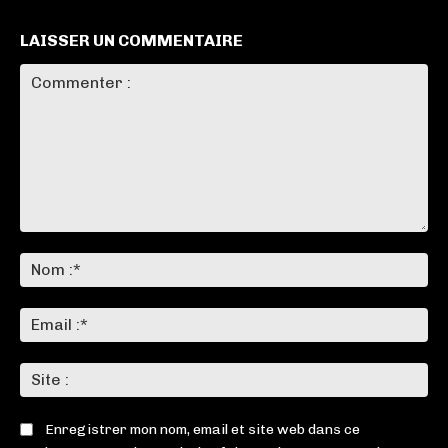
LAISSER UN COMMENTAIRE
Commenter
:
No
:*
Ema
:*
Sit
:
Enregistrer mon nom, email et site web dans ce