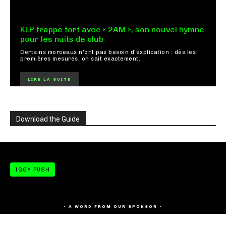
KLP frappe fort avec « 2AM », son nouvel hymne
pour les nuits de club
Certains morceaux n'ont pas besoin d'explication : dès les
premières mesures, on sait exactement...
LIRE LA SUITE
Download the Guide
IGGY PUSH
- A WORD FROM OUR SPONSOR -