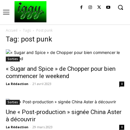
Accueil
Tags
Post punk
Tag: post punk
Sorties
« Sugar and Spice » de Chopper pour bien
commencer le weekend
La Rédaction
-
21 avril 2023
0
Sorties
Une « Post-production » signée China Aster
à découvrir
La Rédaction
-
29 mars 2023
0