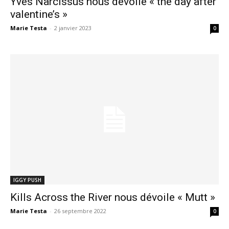
Yves Narcissus nous dévoile « the day after
valentine’s »
Marie Testa
-
2 janvier 2023
0
IGGY PUSH
Kills Across the River nous dévoile « Mutt »
Marie Testa
-
26 septembre 2022
0