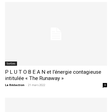
Sorties
P L U T O B E A N et l’énergie contagieuse
intitulée « The Runaway »
La Rédaction
-
21 mars 2022
0